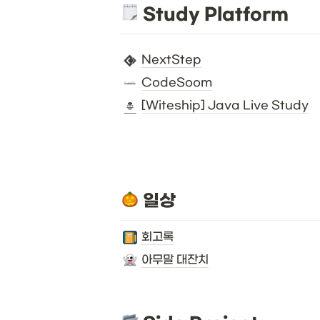
 Study Platform
NextStep
CodeSoom
[Witeship] Java Live Study
 일상
회고록
아무말 대잔치