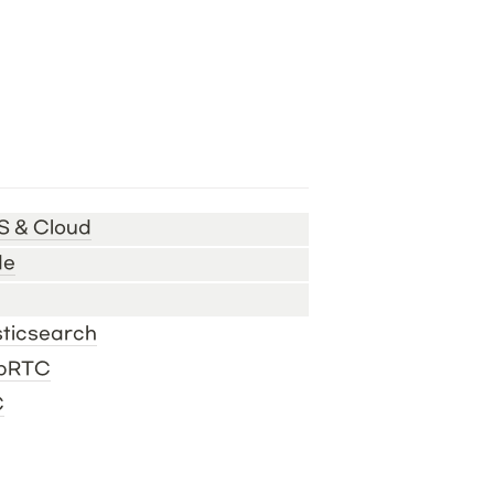
 & Cloud
de
sticsearch
bRTC
C