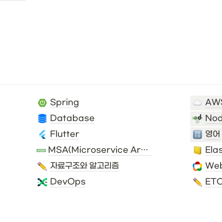
Spring
AWS
Database
No
Flutter
영어
MSA(Microservice Architecture)
Ela
자료구조와 알고리즘
We
DevOps
ET