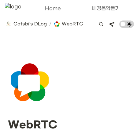
Home
배경음악듣기
Catsbi's DLog
/
WebRTC
WebRTC