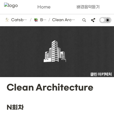
Home
배경음악듣기
Catsbi's DLog
/
Books
/
Clean Architecture
Clean Architecture
N회차