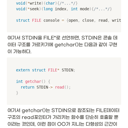
void
(
*
write
)
(
char
)
{
/*...*/
}
void
(
*
seek
)
(
long
 index
,
int
 mode
)
{
/*...*/
}
struct
FILE
 console 
=
{
open
,
 close
,
 read
,
 write
,
 
여기서 STDIN을 FILE*로 선언하면, STDIN은 콘솔 데
이터 구조를 가르키기에 getchar()는 다음과 같이 구현
이 가능하다. 
extern
struct
FILE
*
 STDIN
;
int
getchar
(
)
{
return
 STDIN
->
read
(
)
;
}
여기서 getchar()는 STDIN으로 참조되는 FILE데이터 
구조의 read포인터가 가리키는 함수를 단순히 호출할 뿐
이라는 것인데, 이런 점이 OO가 지니는 다형성의 근간이 