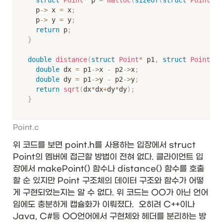
	p
->
 x 
=
 x
;
	p
->
 y 
=
 y
;
return
 p
;
}
double
distance
(
struct
Point
*
 p1
,
struct
Point
*
 p
double
 dx 
=
 p1
->
x 
-
 p2
->
x
;
double
 dy 
=
 p1
->
y 
-
 p2
->
y
;
return
sqrt
(
dx
*
dx
+
dy
*
dy
)
;
}
Point.c
위 코드를 보면 point.h를 사용하는 입장에서 struct 
Point의 멤버에 접근할 방법이 전혀 없다. 클라이언트 입
장에서 makePoint() 함수나 distance() 함수를 호출
할 순 있지만 Point 구조체의 데이터 구조와 함수가 어떻
게 구현되었는지는 알 수 없다. 위 코드는 OO가 아닌 언어
임에도 충분하게 캡슐화가 이뤄졌다.  오히려 C++이나 
Java, C#등 OO언어에서 구현체와 헤더를 분리하는 방