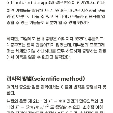
(structured design)와 같은 방식이 인기였다고 한다. 
이런 기법들을 활용해 프로그래머는 대규모 시스템을 모듈
과 컴포넌트로 나눌 수 있고 더 나아가 모듈과 컴퓨터를 입
증할 수 있는 기능들로 세분화 할 수 있게 되었다. 
하지만, 그럼에도 끝내 증명은 이뤄지지 못했다. 유클리드 
계층구조는 결국 만들어지지 않았는데, 대부분의 프로그래
머는 세세한 기능 하나하나를 모두 하드하게 증명하는 과정
에서 이득을 얻을 수 없다고 생각한다. 
과학적 방법(scientific method)
여기서 중요한 점은 과학에서는 이론과 법칙을 증명하지 못
한다. 
F
=
뉴턴의 운동 제 2법칙인 
F
ma
 라던가 만유인력의 법
=
2
F
=
/
칙인 
F
G
m
m
r
 도 증명할 수 없다. 소수점 이하 
1
2
m
= 