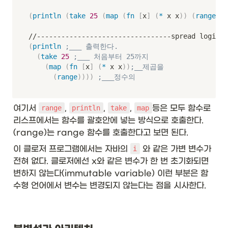
(
println
(
take
25
(
map
(
fn
[
x
]
(
*
 x x
)
)
(
range
)
)
)
(
println
;___ 출력한다.
(
take
25
;___ 처음부터 25까지
(
map
(
fn
[
x
]
(
*
 x x
)
)
;__제곱을
(
range
)
)
)
)
;___정수의
여기서 
, 
, 
, 
등은 모두 함수로 
range
println
take
map
리스프에서는 함수를 괄호안에 넣는 방식으로 호출한다. 
(range)는 range 함수를 호출한다고 보면 된다.
이 클로저 프로그램에서는 자바의 
 와 같은 가변 변수가 
i
전혀 없다. 클로저에선 x와 같은 변수가 한 번 초기화되면 
변하지 않는다(immutable variable) 이런 부분은 함
수형 언어에서 변수는 변경되지 않는다는 점을 시사한다. 