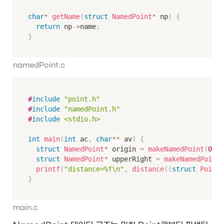
char
*
getName
(
struct
NamedPoint
*
 np
)
{
return
 np
->
name
;
}
namedPoint.c
#
include
"point.h"
#
include
"namedPoint.h"
#
include
<stdio.h>
int
main
(
int
 ac
,
char
*
*
 av
)
{
struct
NamedPoint
*
 origin 
=
makeNamedPoint
(
0.0
,
struct
NamedPoint
*
 upperRight 
=
makeNamedPoint
(
printf
(
"distance=%f\n"
,
distance
(
(
struct
Point
*
}
main.c