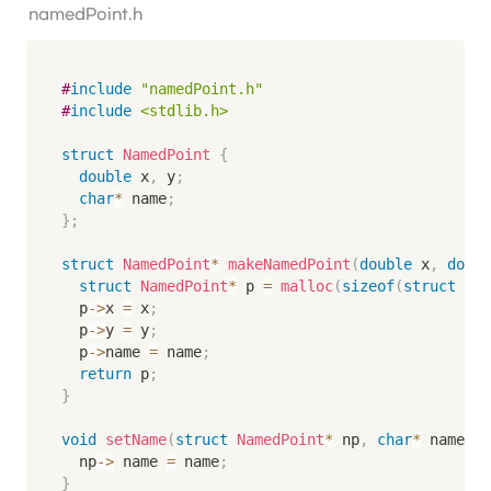
namedPoint.h
#
include
"namedPoint.h"
#
include
<stdlib.h>
struct
NamedPoint
{
double
 x
,
 y
;
char
*
 name
;
}
;
struct
NamedPoint
*
makeNamedPoint
(
double
 x
,
doubl
struct
NamedPoint
*
 p 
=
malloc
(
sizeof
(
struct
Nam
	p
->
x 
=
 x
;
	p
->
y 
=
 y
;
	p
->
name 
=
 name
;
return
 p
;
}
void
setName
(
struct
NamedPoint
*
 np
,
char
*
 name
)
{
	np
->
 name 
=
 name
;
}