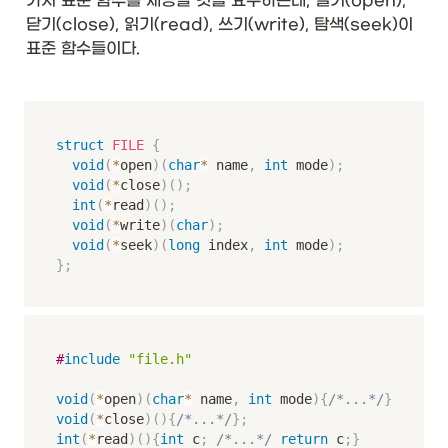
가지 표준 함수를 제공할 것을 요구하는데, 열기(open), 
닫기(close), 읽기(read), 쓰기(write), 탐색(seek)이 
표준 함수들이다. 
struct
FILE
{
void
(
*
open
)
(
char
*
 name
,
int
 mode
)
;
void
(
*
close
)
(
)
;
int
(
*
read
)
(
)
;
void
(
*
write
)
(
char
)
;
void
(
*
seek
)
(
long
 index
,
int
 mode
)
;
}
;
#
include
"file.h"
void
(
*
open
)
(
char
*
 name
,
int
 mode
)
{
/*...*/
}
void
(
*
close
)
(
)
{
/*...*/
}
;
int
(
*
read
)
(
)
{
int
 c
;
/*...*/
return
 c
;
}