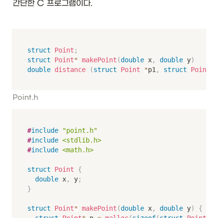
간단한 C 프로그램이다. 
struct
Point
;
struct
Point
*
makePoint
(
double
 x
,
double
 y
)
double
distance
(
struct
Point
*
p1
,
struct
Point
*
Point.h
#
include
"point.h"
#
include
<stdlib.h>
#
include
<math.h>
struct
Point
{
double
 x
,
 y
;
}
struct
Point
*
makePoint
(
double
 x
,
double
 y
)
{
struct
Point
*
 p 
=
malloc
(
sizeof
(
struct
Point
)
)
;