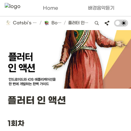
Home
배경음악듣기
Catsbi's DLog
/
Books
/
플러터 인 액션
플러터 인 액션
1회차 