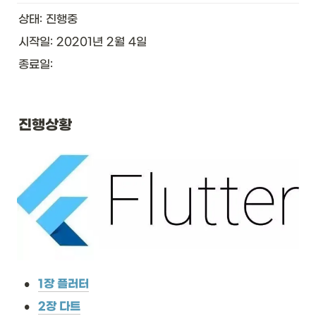
상태: 진행중
시작일: 20201년 2월 4일
종료일: 
진행상황
•
1장 플러터
•
2장 다트