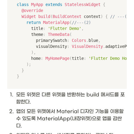
class
MyApp
extends
StatelessWidget
{
@override
Widget
build
(
BuildContext
 context
)
{
// ---(1)
return
MaterialApp
(
//---(2)
      title
:
'Flutter Demo'
,
      theme
:
ThemeData
(
        primarySwatch
:
Colors
.
blue
,
        visualDensity
:
VisualDensity
.
adaptivePlat
)
,
      home
:
MyHomePage
(
title
:
'Flutter Demo Home 
)
;
}
}
1
.
모든 위젯은 다른 위젯을 반환하는 build 메서드를 포
함한다. 
2
.
앱의 모든 위젯에서 Material 디자인 기능을 이용할 
수 있도록 MaterialApp(내장위젯)으로 앱을 감싼
다.