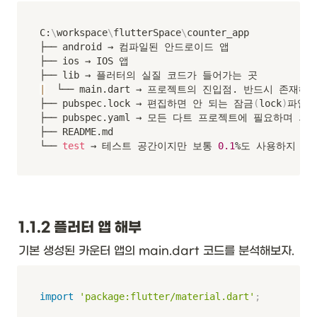
C:
\
workspace
\
flutterSpace
\
counter_app

├── android → 컴파일된 안드로이드 앱

├── ios → IOS 앱

|
  └── main.dart → 프로젝트의 진입점. 반드시 존재해야
├── pubspec.lock → 편집하면 안 되는 잠금
(
lock
)
파일을 
├── pubspec.yaml → 모든 다트 프로젝트에 필요하며 
├── README.md

└── 
test
 → 테스트 공간이지만 보통 
0.1
%도 사용하지 않
1.1.2 플러터 앱 해부
기본 생성된 카운터 앱의 main.dart 코드를 분석해보자.
import
'package:flutter/material.dart'
;