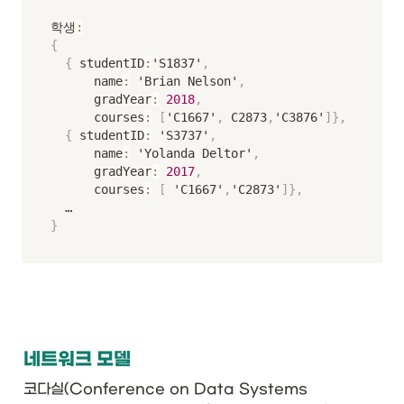
학생
:
{
{
 studentID
:
'S1837'
,
      name
:
 'Brian Nelson'
,
      gradYear
:
2018
,
      courses
:
[
'C1667'
,
 C2873
,
'C3876'
]
}
,
{
 studentID
:
 'S3737'
,
      name
:
 'Yolanda Deltor'
,
      gradYear
:
2017
,
      courses
:
[
 'C1667'
,
'C2873'
]
}
,
}
네트워크 모델
코다실(Conference on Data Systems 