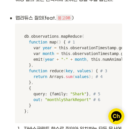
•
맵리듀스 질의(feat.
)
몽고DB
db
.
observations
.
mapReduce
(
function
 map
(
)
 { 
# 1
		var 
year
=
 this
.
observationTimestamp
.
getF
		var 
month
=
 this
.
observationTimestamp
.
get
		emit
(
year
+
"-"
+
month
,
 this
.
numAnimals
)
	}
,
function
 reduce
(
key
,
values
)
 { 
# 3
return
 Arrays
.
sum
(
values
)
;
# 4
	}
,
	{

		query: {family: 
"Shark"
}
,
# 5
out
: 
"monthlySharkReport"
# 6
	}

}
;
1
.
자바스크립트 함수로 질의와 일치하는 모든 문서에 