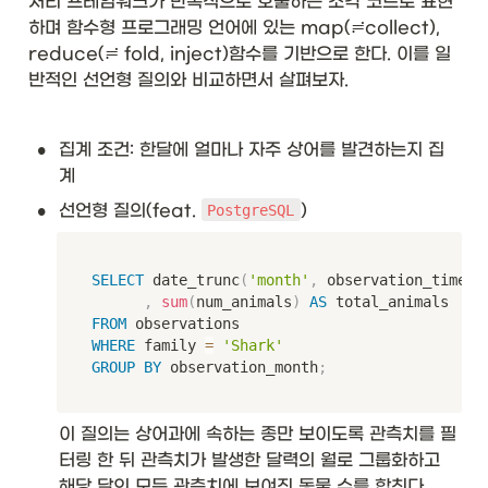
처리 프레임워크가 반복적으로 호출하는 조각 코드로 표현
하며 함수형 프로그래밍 언어에 있는 map(≓collect), 
reduce(≓ fold, inject)함수를 기반으로 한다. 이를 일
반적인 선언형 질의와 비교하면서 살펴보자. 
•
집계 조건: 한달에 얼마나 자주 상어를 발견하는지 집
계
•
선언형 질의(feat. 
)
PostgreSQL
SELECT
 date_trunc
(
'month'
,
 observation_timest
,
sum
(
num_animals
)
AS
FROM
WHERE
 family 
=
'Shark'
GROUP
BY
 observation_month
;
이 질의는 상어과에 속하는 종만 보이도록 관측치를 필
터링 한 뒤 관측치가 발생한 달력의 월로 그룹화하고 
해당 달의 모든 관측치에 보여진 동물 수를 합친다. 