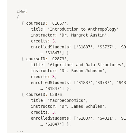
과목
:
{
{
 courseID
:
 'C1667'
,
      title
:
 'Introduction to Anthropology'
,
      instructor
:
 'Dr. Margret Austin'
,
      credits
:
3
,
      enrolledStudents
:
[
'S1837'
,
 'S3737'
,
 'S9825
          … 'S1847'
]
}
,
{
 courseID
:
 'C2873'
,
      title
:
 'Algorithms and Data Structures'
,
      instructor
:
 'Dr. Susan Johnson'
,
      credits
:
3
,
      enrolledStudents
:
[
'S1837'
,
'S3737'
,
 'S4321'
          … 'S1847'
]
}
,
{
 courseID
:
 C3876
,
      title
:
 'Macroeconomics'
,
      instructor
:
 'Dr. James Schulen'
,
      credits
:
3
,
      enrolledStudents
:
[
'S1837'
,
 'S4321'
,
 'S1470
          … 'S1847'
]
}
,
...
