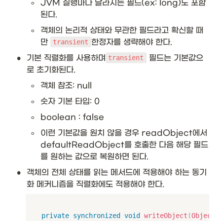
◦
JVM 실행마다 달라지는 필드(ex: long)도 포함
된다.
◦
객체의 논리적 상태와 무관한 필드라고 확신할 때
만 
한정자를 생략해야 한다. 
transient
•
기본 직렬화를 사용하며
 필드는 기본값으
transient
로 초기화된다. 
◦
객체 참조: null
◦
숫자 기본 타입: 0
◦
boolean : false
◦
이런 기본값을 원치 않을 경우 readObject에서 
defaultReadObject를 호출한 다음 해당 필드
를 원하는 값으로 복원하면 된다. 
•
객체의 전체 상태를 읽는 메서드에 적용해야 하는 동기
화 메커니즘을 직렬화에도 적용해야 한다. 
private
synchronized
void
writeObject
(
ObjectO