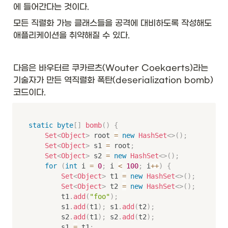
에 들어간다는 것이다. 
모든 직렬화 가능 클래스들을 공격에 대비하도록 작성해도 
애플리케이션을 취약해질 수 있다. 
다음은 바우터르 쿠카르츠(Wouter Coekaerts)라는 
기술자가 만든 역직렬화 폭탄(deserialization bomb) 
코드이다. 
static
byte
[
]
bomb
(
)
{
Set
<
Object
>
 root 
=
new
HashSet
<
>
(
)
;
Set
<
Object
>
 s1 
=
 root
;
Set
<
Object
>
 s2 
=
new
HashSet
<
>
(
)
;
for
(
int
 i 
=
0
;
 i 
<
100
;
 i
++
)
{
Set
<
Object
>
 t1 
=
new
HashSet
<
>
(
)
;
Set
<
Object
>
 t2 
=
new
HashSet
<
>
(
)
;
        t1
.
add
(
"foo"
)
;
        s1
.
add
(
t1
)
;
 s1
.
add
(
t2
)
;
        s2
.
add
(
t1
)
;
 s2
.
add
(
t2
)
;
        s1 
=
 t1
;