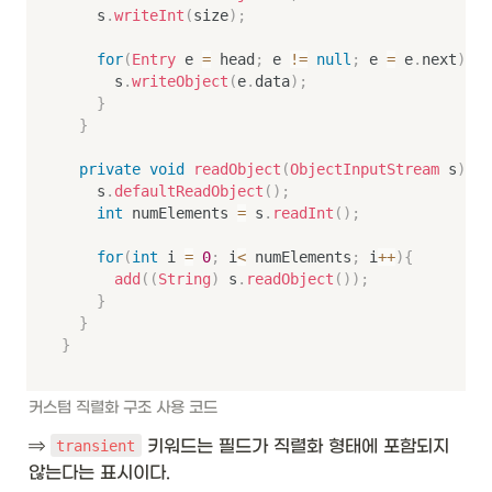
		s
.
writeInt
(
size
)
;
for
(
Entry
 e 
=
 head
;
 e 
!=
null
;
 e 
=
 e
.
next
)
{
			s
.
writeObject
(
e
.
data
)
;
}
}
private
void
readObject
(
ObjectInputStream
 s
)
th
		s
.
defaultReadObject
(
)
;
int
 numElements 
=
 s
.
readInt
(
)
;
for
(
int
 i 
=
0
;
 i
<
 numElements
;
 i
++
)
{
add
(
(
String
)
 s
.
readObject
(
)
)
;
}
}
}
커스텀 직렬화 구조 사용 코드 
⇒ 
 키워드는 필드가 직렬화 형태에 포함되지 
transient
않는다는 표시이다. 