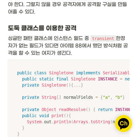
야 한다. 그렇지 않을 경우 공격자에게 공격할 구실을 만들
어줄 수 있다.
도둑 클래스를 이용한 공격
싱글턴 패턴 클래스에 인스턴스 필드 중 
한정
transient
자가 없는 필드가 있다면 아이템 88에서 했던 방식처럼 공
격을 할 수 있는 여지가 생긴다. 
public
class
Singletone
implements
Serializable
{
public
static
final
Singletone
INSTANCE
=
new
S
private
Singletone
(
)
{
.
.
.
}
private
String
[
]
 normalFields 
=
{
"a"
,
"b"
}
private
Object
readResolve
(
)
{
return
INSTANCE
;
public
void
print
(
)
{
System
.
out
.
println
(
Arrays
.
toString
(
normalFiel
}
}