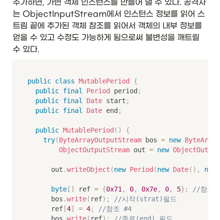
추가하면, 가변 객체 인스턴스를 만들어 낼 수 있다. 공격자
는 ObjectInputStream에서 인스턴스 정보를 읽어 스
트림 끝에 추가된 객체 참조를 읽어서 객체의 내부 정보를 
얻을 수 있고 수정도 가능하게 됨으로써 불변성을 깨트릴 
수 있다. 
public
class
MutablePeriod
{
public
final
Period
 period
;
public
final
Date
 start
;
public
final
Date
 end
;
public
MutablePeriod
(
)
{
try
(
ByteArrayOutputStream
 bos 
=
new
ByteArray
ObjectOutputStream
 out 
=
new
ObjectOutput
			out
.
writeObject
(
new
Period
(
new
Date
(
)
,
new
byte
[
]
 ref 
=
{
0x71
,
0
,
0x7e
,
0
,
5
}
;
//참조 
			bos
.
write
(
ref
)
;
//시작(strat)필드
			ref
[
4
]
=
4
;
//참조 #4
			bos
.
write
(
ref
)
;
//종료(end) 필드