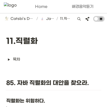
Home
배경음악듣기
Catsbi's DLog
/
Java
/
11.직렬화
11.직렬화
목차
85. 자바 직렬화의 대안을 찾으라. 
직렬화는 위험하다. 