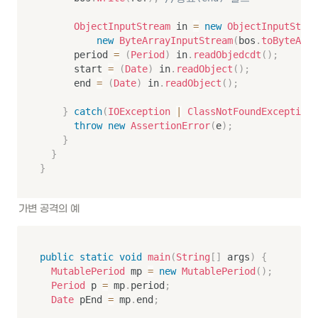
ObjectInputStream
 in 
=
new
ObjectInputStrea
new
ByteArrayInputStream
(
bos
.
toByteArra
			period 
=
(
Period
)
 in
.
readObjedcdt
(
)
;
			start 
=
(
Date
)
 in
.
readObject
(
)
;
			end 
=
(
Date
)
 in
.
readObject
(
)
;
}
catch
(
IOException
|
ClassNotFoundException
 
throw
new
AssertionError
(
e
)
;
}
}
}
가변 공격의 예
public
static
void
main
(
String
[
]
 args
)
{
MutablePeriod
 mp 
=
new
MutablePeriod
(
)
;
Period
 p 
=
 mp
.
period
;
Date
 pEnd 
=
 mp
.
end
;