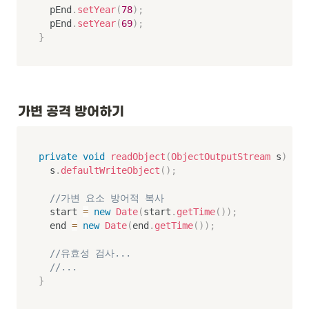
	pEnd
.
setYear
(
78
)
;
	pEnd
.
setYear
(
69
)
;
}
가변 공격 방어하기
private
void
readObject
(
ObjectOutputStream
 s
)
thr
	s
.
defaultWriteObject
(
)
;
//가변 요소 방어적 복사
	start 
=
new
Date
(
start
.
getTime
(
)
)
;
	end 
=
new
Date
(
end
.
getTime
(
)
)
;
//유효성 검사...
//...
}