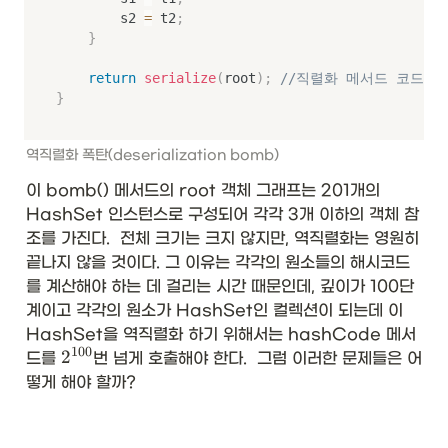
        s2 
=
 t2
;
}
return
serialize
(
root
)
;
//직렬화 메서드 코드(ser
}
역직렬화 폭탄(deserialization bomb)
이 bomb() 메서드의 root 객체 그래프는 201개의 
HashSet 인스턴스로 구성되어 각각 3개 이하의 객체 참
조를 가진다.  전체 크기는 크지 않지만, 역직렬화는 영원히 
끝나지 않을 것이다. 그 이유는 각각의 원소들의 해시코드
를 계산해야 하는 데 걸리는 시간 때문인데, 깊이가 100단
계이고 각각의 원소가 HashSet인 컬렉션이 되는데 이 
HashSet을 역직렬화 하기 위해서는 hashCode 메서
100
2
2
드를 
번 넘게 호출해야 한다.  그럼 이러한 문제들은 어
^
떻게 해야 할까? 
{
1
0