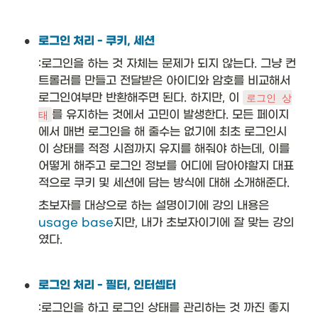
ra
to
r
•
로그인 처리 - 쿠키, 세션
<
T
:로그인을 하는 것 자체는 문제가 되지 않는다. 그냥 컨
>
트롤러를 만들고 전달받은 아이디와 암호를 비교해서 
}
로그인여부만 반환해주면 된다. 하지만, 이 
로그인 상
&
를 유지하는 것에서 고민이 발생한다. 모든 페이지
태
\t
ex
에서 매번 로그인을 해 줄수는 없기에 최초 로그인시 
t{
이 상태를 적정 시점까지 유지를 해줘야 하는데, 이를 
T 
어떻게 해주고 로그인 정보를 어디에 담아야할지 대표
a
적으로 쿠키 및 세션에 담는 방식에 대해 소개해준다. 
p
pl
초보자를 대상으로 하는 설명이기에 강의 내용은 
y(
usage base
지만, 내가 초보자이기에 잘 맞는 강의
T 
t)
였다.
}
&
\t
•
로그인 처리 - 필터, 인터셉터
ex
t{
:로그인을 하고 로그인 상태를 관리하는 것 까진 좋지