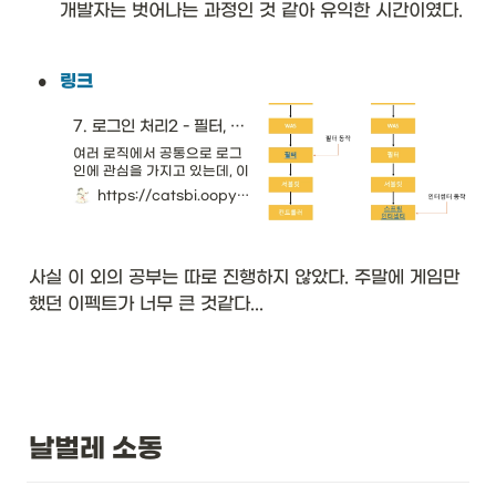
개발자는 벗어나는 과정인 것 같아 유익한 시간이였다.
y
O
pe
ra
•
링크
to
r
7. 로그인 처리2 - 필터, 인터셉터
<
여러 로직에서 공통으로 로그
T
인에 관심을 가지고 있는데, 이
>
러한 공통 관심사는 스프링에
https://catsbi.oopy.io/9ed2ec2b-b8f3-43f7-99fa-32f69f059171
}
서 AOP로 처리할 수 있다. 하
&
지만, 웹에 관련된 공통 관심사
\t
는 스프링 AOP 보다는 서블
릿 필터, 스프링 인터셉터에서
ex
사실 이 외의 공부는 따로 진행하지 않았다. 주말에 게임만 
처리하는게 좋다. 웹과 관련된
t{
공통 관심사를 처리할 때는
했던 이펙트가 너무 큰 것같다...
T 
HTTP의 헤더나 URL 정보가
a
필요한데 서블릿 필터나, 스프
p
링 인터셉터는
pl
HttpServletRequest를 제
공하기 때문이다.
y(
T 
t1
날벌레 소동
, 
T 