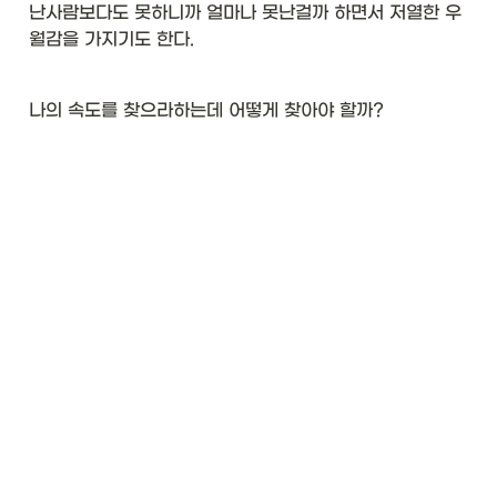
w
난사람보다도 못하니까 얼마나 못난걸까 하면서 저열한 우
}\
월감을 가지기도 한다. 
\\
hl
in
나의 속도를 찾으라하는데 어떻게 찾아야 할까?
e

\t
ex
t{
C
o
ns
u
m
er
<
T
>
}
&
\t
ex