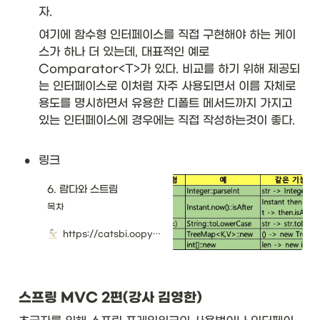
hl
자. 
in
여기에 함수형 인터페이스를 직접 구현해야 하는 케이
e

스가 하나 더 있는데, 대표적인 예로 
\t
Comparator<T>가 있다. 비교를 하기 위해 제공되
ex
는 인터페이스로 이처럼 자주 사용되면서 이름 자체로 
tb
용도를 명시하면서 유용한 디폴트 메서드까지 가지고 
f{
인
있는 인터페이스에 경우에는 직접 작성하는것이 좋다. 

터
페
•
링크
이
스
}
6. 람다와 스트림
&
목차
\t
ex
https://catsbi.oopy.io/5861b4b5-60fa-4a6e-aadf-5caeafe68b1e
tb
f{
함
수 
시
스프링 MVC 2편(강사 김영한)
그