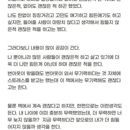
\t
찮은척, 없어도 괜찮은 척 하곤 했었다. 
ex
t{
나도 한없이 징징거리고 고민도 얘기하고 힘든얘기도 하고
A
싶지만, 들어줄 사람이 마땅치 않다고 생각해서 힘들지 않
rr
은척 괜찮은 척을 하고는 했다. 
ay
s::
as
Li
그러다보니 내용이 많이 공감이 간다. 
st
나 뿐아니라 많은 사람들이 괜찮은척 하고 살고 있기에 더
}\
\\
욱 더 나만 힘든게 아닌데 하며 괜찮은 척을 한다. 
hl
번아웃이 왔을때도 번아웃이 와서 무기력하다는 것 자체에 
in
스트레스를 받고는 했는데 이 책에서는 무기력해도 괜찮다
e

고는 한다. 
\t
ex
t{
물론 책에서 계속 괜찮다고 하지만, 한편으로는 이런생각도 
S
든다. 내 나이에 이미 충분히 무력했었는데, 더 무력하면 너
u
p
무 늦지 않을까?  지금 무력하다간 앞으로의 내가 더 힘들
pl
어지지 않을까 생각을 한다. 