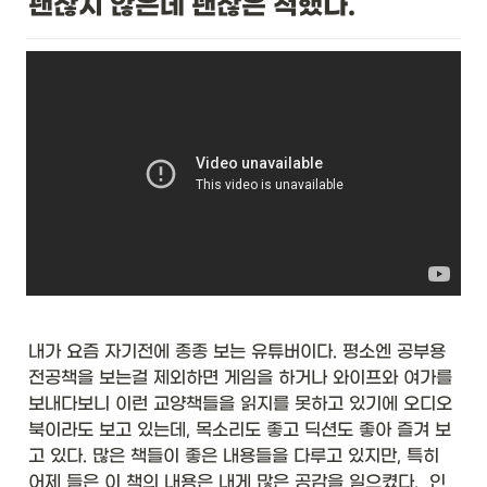
괜찮지 않은데 괜찮은 척했다.
ed
ic
at
e
<
T
>
}
&
\t
ex
t{
b
oo
le
a
n 
내가 요즘 자기전에 종종 보는 유튜버이다. 평소엔 공부용 
te
전공책을 보는걸 제외하면 게임을 하거나 와이프와 여가를 
st
(
보내다보니 이런 교양책들을 읽지를 못하고 있기에 오디오 
T 
북이라도 보고 있는데, 목소리도 좋고 딕션도 좋아 즐겨 보
t)
고 있다. 많은 책들이 좋은 내용들을 다루고 있지만, 특히 
}
어제 들은 이 책의 내용은 내게 많은 공감을 일으켰다.  인
&