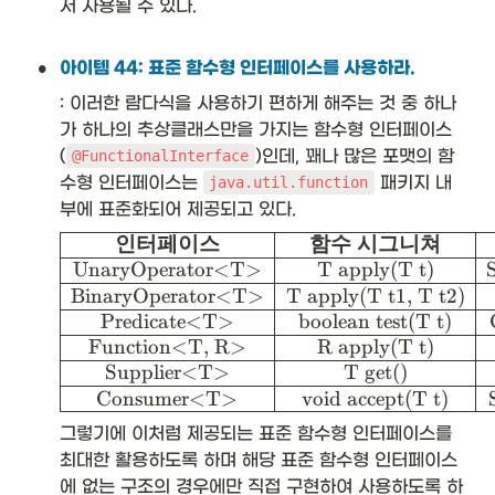
서 사용될 수 있다.

•
아이템 44: 표준 함수형 인터페이스를 사용하라.
: 이러한 람다식을 사용하기 편하게 해주는 것 중 하나
가 하나의 추상클래스만을 가지는 함수형 인터페이스
(
)인데, 꽤나 많은 포맷의 함
@FunctionalInterface
수형 인터페이스는 
 패키지 내
java.util.function
부에 표준화되어 제공되고 있다. 
\
인터페이스
함수
시그니쳐
be
UnaryOperator<T>
T apply(T t)
gi
BinaryOperator<T>
T apply(T t1, T t2)
n
Predicate<T>
boolean test(T t)
{a
rr
Function<T, R>
R apply(T t)
ay
Supplier<T>
T get()
}
Consumer<T>
void accept(T t)
{|
c|
그렇기에 이처럼 제공되는 표준 함수형 인터페이스를 
c|
최대한 활용하도록 하며 해당 표준 함수형 인터페이스
c|
에 없는 구조의 경우에만 직접 구현하여 사용하도록 하
}\