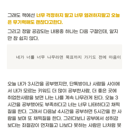
ier
<
T
그래도 책에선 
너무 걱정하지 말고 너무 염려하지말고 오늘
>
}
은 무기력해도 괜찮다고한다. 
&
그리고 정말 공감되는 내용중 하나는 다음 구절인데, 알지
\t
만 참 쉽지 않다.
ex
t{
T 
ge
네가 너를 너무 나무라면 목표까지 가기도 전에 마음이 힘
t(
)}
&
\t
ex
오늘 내가 3시간을 공부했지만, 단톡방이나 사람들 사이에
t{
서 내가 모르는 키워드 더 많이 공부한사람, 더 좋은 곳에 
In
취업한사람을 보면 나는 나를 계속 나무라게 된다. 오늘 3
st
a
시간을 공부했어도 부족하다고 너는 너무 나태하다고 채찍
nt
질을 한다. 그래서 다음날 4시간을 공부하면 5시간을 한 사
::
람을 보며 또 채찍질을 한다. 그러다보니 공부에서 성취감
n
보다는 좌절감이 먼저들고 나보다 못하는 사람은 나처럼 못
o