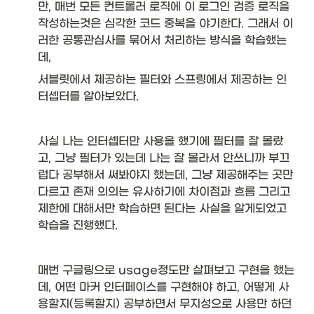
St
만, 매번 모든 컨트롤러 로직에 이 로그인 검증 로직을 
ri
작성하는것은 심각한 코드 중복을 야기한다. 그래서 이
n
러한 공통관심사를 묶어서 처리하는 방식을 학습했는
g::
to
데, 
L
서블릿에서 제공하는 필터와 스프링에서 제공하는 인
o
w
터셉터를 알아보았다. 
er
C
as
사실 나는 인터셉터만 사용을 했기에 필터를 잘 몰랐
e}
고, 그냥 필터가 있는데 나는 잘 몰라서 안쓰니까 부끄
\\
\
럽다 공부해서 써봐야지 했는데, 그냥 제공해주는 곳만 
hl
다르고 존재 의의는 유사하기에 차이점과 흐름 그리고 
in
제한에 대해서만 학습하면 된다는 사실을 알게되었고 
e

학습을 진행했다. 
\t
ex
t{
매번 구글링으로 usage정도만 살펴보고 구현을 했는
Bi
데, 어떤 마커 인터페이스를 구현해야 하고, 어떻게 사
n
용할지(등록할지) 공부하면서 무지성으로 사용만 하던 
ar