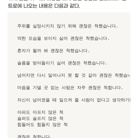
\t
트로에 나오는 내용은 다음과 같다. 
ex
t{
C
주위를 실망시키지 않기 위해 괜찮은 척했습니다.

oll
ec
약한 모습을 보이지 싫어 괜찮은 척했습니다.

ti
o
혼자가 될까 봐 괜찮은 척했습니다.

n:
:is
E
슬픔을 받아들이기 싫어 괜찮은 척했습니다.

m
pt
넘어지면 다시 일어나지 못 할 것 같아 괜찮은 척했습니다.
y}
\\
마음을 기댈 곳 없는 사람은 자주 괜찮은 척합니다.

\
hl
자신이 넘어졌을 때 일으켜 줄 사람이 없다고 생각하기에

in
e

아파도 아프지 않은 척

슬퍼도 슬프지 않은 척

\t
힘들어도 힘들지 않은 척

ex
t{
괜찮은 척합니다.
