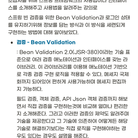
초급자를 위해 스프링 프레임워크의 사용법이나 인터페이
니
쳐
스를 소개해주고 사용법을 알려주는 강의로
}
스프링 빈 검증을 위한 Bean Validation과 로그인 상태
&
\t
를 유지하기위해 정보를 담는 방식과 이 방식을 세련되게 
ex
구현하는 방법에 대해 알아보았다. 
tb
•
검증 - Bean Validation
f{
예
: Bean Validation 2.0(JSR-380)이라는 기술 표
}\
준으로 여러 검증 애노테이션과 인터페이스를 갖는 라
\\
hl
이브러리. 이 라이브러리를 이용해 애노테이션 기반으
in
로 각종 검증 구현 로직을 적용할 수 있다. 메세지 국제
e

화까지 되어있어 편하게 사용가능하며 메세지 편집까
지 가능하다. 
\t
ex
필드 검증, 객체 검증, API Json 객체 검증까지 해보
t{
면서 직접 검증을 구현하는것에 비교해 얼마나 편리한
U
n
지 소개해준다. 그리고 이러한 검증의 제약도 알려주며 
ar
기술을 제공한다고 그 기술에 의존하여 어떻게든 해당 
y
기술로 해결하기보다는 직접 로직을 구현해야하는 경
O
우도 있다는 경우도 설명을 해준다. 
pe