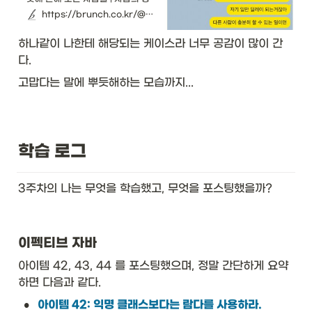
향은 저마다 각기 다르다. 개인주의
https://brunch.co.kr/@dailynews/2036
가 강한 사람도 있는 반면 관계를
중요시해 자신이 조금 손해 보더라
하나같이 나한테 해당되는 케이스라 너무 공감이 많이 간
도 어떻게든 원만한 관계를 유지하
려는 사람도 있다. 어떻게 보면 자
다. 
기 잇속을 차리지 못하고 미련한 바
보 같아 보이기는 하지만 사실 이런
고맙다는 말에 뿌듯해하는 모습까지...
성향을 가진 사람들은 오히려 그게
속이 편하다고 말한다.
학습 로그
3주차의 나는 무엇을 학습했고, 무엇을 포스팅했을까? 
이펙티브 자바 
아이템 42, 43, 44 를 포스팅했으며, 정말 간단하게 요약
하면 다음과 같다.
•
아이템 42: 익명 클래스보다는 람다를 사용하라.