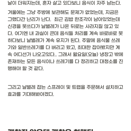
t2
날이 더워지는데, 혼자 살고 있다보니 음식이 자주 남는다. 
)}
&
겨울에는 그냥 주방에 보관해도 문제가 없었는데, 지금은 
\t
그랬다간 난리가 난다.  최근 김밥 한조각이 남아있었는데 
ex
신경을 못쓰다가 날벌레가 나온 뒤로는 사라지질 않고 있
t{
Bi
다. 여기엔 내 과실이 큰데 음식들 처리를 계속 바로바로 못
gI
하다보니 날벌레가 계속 유지가 된다. 주말에 음식물 쓰레
nt
기와 일반쓰레기를 다 버리고 왔고, 최대한 잡아봤지만 계
eg
속 어디선가 나오고있다.. 그래서 월요일(오늘) 냉장고 밖에 
er:
:a
존재하는 모든 음식이나 쓰레기를 다 정리하고 대청소를 진
d
행해야 할 것 같다. 
d
}\
\\
그리고 날벌레 잡는 스프레이 및 트랩을 주문해서 설치하고 
hl
in
효과를 기대해봐야겠다. 
e

\t
ex
t{
Pr