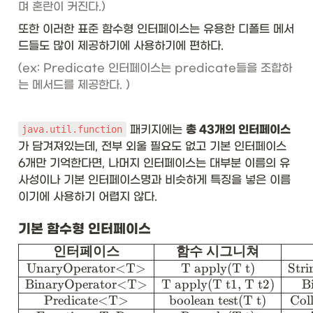
며 혼란이 커진다.)
또한 이러한 표준 함수형 인터페이스는 유용한 디폴트 메서
드들도 많이 제공하기에 사용하기에 편하다. 
(ex: Predicate 인터페이스는 predicate들을 조합하
는 메서드를 제공한다. )
 패키지에는 
총 43개의 인터페이스
java.util.function
가 담겨져있는데, 전부 외울 필요도 없고 기본 인터페이스 
6개만 기억한다면, 나머지 인터페이스는 대부분 이름의 유
사성이나 기본 인터페이스명과 비슷하게 특징을 넣은 이름
이기에 사용하기 어렵지 않다. 
기본 함수형 인터페이스
\
인터페이스
함수
시그니쳐
be
UnaryOperator<T>
T apply(T t)
Stri
gi
BinaryOperator<T>
T apply(T t1, T t2)
B
n
Predicate<T>
boolean test(T t)
Col
{a