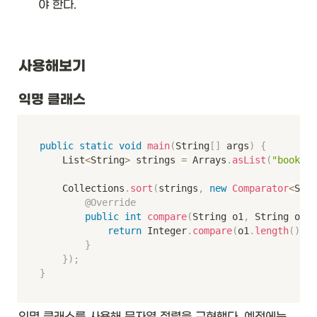
야 한다. 
사용해보기
익명 클래스
public
static
void
main
(
String
[
]
 args
)
{
    List
<
String
>
 strings 
=
 Arrays
.
asList
(
"book"
,
    Collections
.
sort
(
strings
,
new
Comparator
<
Stri
@Override
public
int
compare
(
String o1
,
 String o2
)
return
 Integer
.
compare
(
o1
.
length
(
)
,
 o
}
}
)
;
}
익명 클래스를 사용해 문자열 정렬을 구현했다. 예전에는 