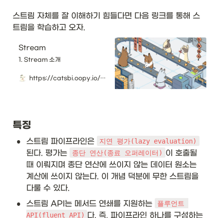
a
p
스트림 자체를 잘 이해하기 힘들다면 다음 링크를 통해 스
pl
y(
트림을 학습하고 오자. 
T 
t)
Stream
}
1. Stream 소개
&
\t
https://catsbi.oopy.io/5a5d3981-7f25-443b-bc8c-15d270935cd7
ex
t{
A
rr
ay
특징
s::
as
•
스트림 파이프라인은 
지연 평가(lazy evaluation)
Li
된다. 평가는 
이 호출될 
종단 연산(종료 오퍼레이터)
st
때 이뤄지며 종단 연산에 쓰이지 않는 데이터 원소는 
}\
\\
계산에 쓰이지 않는다. 이 개념 덕분에 무한 스트림을 
hl
다룰 수 있다. 
in
•
e

스트림 API는 메서드 연쇄를 지원하는 
플루언트 
다. 즉, 파이프라인 하나를 구성하는 
API(fluent API)