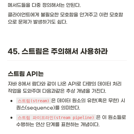
hl
메서드들을 다중 정의해서는 안된다. 
in
e

클라이언트에게 불필요한 모호함을 안겨주고 이런 모호함
으로 문제가 발생하기도 쉽다. 
\t
ex
t{
F
u
45. 스트림은 주의해서 사용하라
nc
ti
o
n
스트림 API는
<
T, 
자바 8에서 람다와 같이 나온 API로 다량의 데이터 처리 
R
작업을 도와주며 다음과같은 추상 개념을 가진다.
>
•
}
은 데이터 원소의 유한(혹은 무한) 시
스트림(stream)
&
퀀스(sequence)를 의미한다.
\t
•
ex
은 이 원소들로 
스트림 파이프라인(stream pipeline)
t{
수행하는 연산 단계를 표현하는 개념이다.
R 