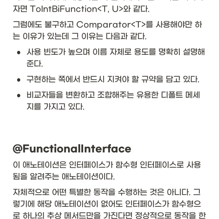
in
자면 ToIntBiFunction<T, U>와 같다. 
e

그럼에도 불구하고 Comparator<T>를 사용해야만 하
\t
는 이유가 있는데 그 이유는 다음과 같다. 
ex
•
사용 빈도가 높으며 이름 자체로 용도를 명확히 설명해
t{
Pr
준다. 
ed
•
구현하는 쪽에서 반드시 지켜야 할 규약을 담고 있다. 
ic
at
•
비교자들을 변환하고 조합해주는 유용한 디폴트 메세
e
지를 가지고 있다. 
<
T
>
}
&
@FunctionalInterface
\t
ex
이 애노테이션은 인터페이스가 함수형 인터페이스로 사용
t{
됨을 알려주는 애노테이션이다.
b
oo
자체적으로 어떤 특별한 동작을 수행하는 것은 아니다. 그
le
렇기에 해당 애노테이션이 없어도 인터페이스가 함수형으
a
로 하나의 추상 메서드만을 가진다면 정상적으로 동작을 한