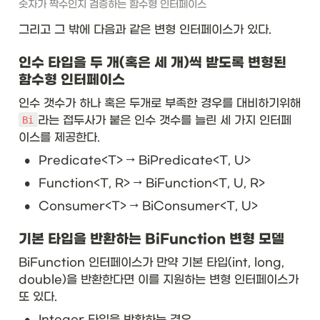
ex
숫자가 짝수인지 검증하는 함수형 인터페이스
t{
U
그리고 그 밖에 다음과 같은 변형 인터페이스가 있다. 
n
ar
인수 타입을 두 개(혹은 세 개)씩 받도록 변형된 
y
함수형 인터페이스
O
pe
인수 갯수가 하나 혹은 두개로 부족한 경우를 대비하기위해 
ra
라는 접두사가 붙은 인수 갯수를 늘린 세 가지 인터페
Bi
to
r
이스를 제공한다. 
<
•
Predicate<T> → BiPredicate<T, U>
T
>
•
Function<T, R> → BiFunction<T, U, R>
}
•
&
Consumer<T> → BiConsumer<T, U>
\t
ex
기본 타입을 반환하는 BiFunction 변형 모델
t{
T 
BiFunction 인터페이스가 만약 기본 타입(int, long, 
a
double)을 반환한다면 이를 지원하는 변형 인터페이스가 
p
또 있다. 
pl
y(
•
Integer 타입을 반환하는 경우