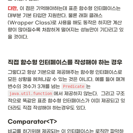
p
pl
다만,
 이 점은 기억해야하는데 표준 함수형 인터페이스는 
y(
대부분 기본 타입만 지원한다. 물론 래퍼 클래스
T 
(Wrapper Class)로 사용을 해도 동작은 하지만 계산
t1
량이 많아질수록 처참하게 떨어지는 성능만이 기다리고 있
, 
T 
을 것이다. 
t2
)}
&
\t
직접 함수형 인터페이스를 작성해야 하는 경우
ex
t{
그렇다고 항상 기본으로 제공해주는 함수형 인터페이스로 
Bi
모든 상황을 헤쳐나갈 수 있는 것은 아니다. 예를 들어 매개
gI
nt
변수의 갯수가 3개를 넘는 
는 
Predicate
eg
에서 제공하지 않는다.  그리고 구조
java.util.function
er:
적으로 똑같은 표준 함수형 인터페이스가 이미 제공되고 있
:a
더라도 직접 작성해야 하는경우도 있다. 
d
d
}\
Comparator<T>
\\
비교를 하기위해 제공되는 이 인터페이스는 로직만 파악하
hl