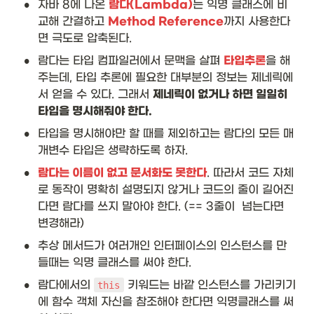
•
자바 8에 나온 
람다(Lambda)
는 익명 클래스에 비
교해 간결하고 
Method Reference
까지 사용한다
면 극도로 압축된다. 
•
람다는 타입 컴파일러에서 문맥을 살펴 
타입추론
을 해
주는데, 타입 추론에 필요한 대부분의 정보는 제네릭에
서 얻을 수 있다. 그래서 
제네릭이 없거나 하면 일일히 
타입을 명시해줘야 한다.
•
타입을 명시해야만 할 때를 제외하고는 람다의 모든 매
개변수 타입은 생략하도록 하자. 
•
람다는 이름이 없고 문서화도 못한다
. 따라서 코드 자체
로 동작이 명확히 설명되지 않거나 코드의 줄이 길어진
다면 람다를 쓰지 말아야 한다. (== 3줄이  넘는다면 
변경해라)
•
추상 메서드가 여러개인 인터페이스의 인스턴스를 만
들때는 익명 클래스를 써야 한다.
•
람다에서의 
 키워드는 바깥 인스턴스를 가리키기
this
에 함수 객체 자신을 참조해야 한다면 익명클래스를 써