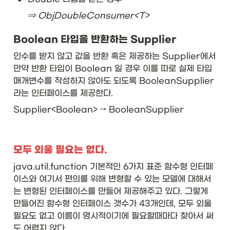
⇒ ObjDoubleConsumer<T>
\t
ex
t{
Boolean 타입을 반환하는 Supplier
Bi
인수를 받지 않고 값을 반환 혹은 제공하는 Supplier에서 
n
ar
만약 반환 타입이 Boolean 일 경우 이를 따로 실제 타입 
y
매개변수를 작성하지 않아도 되도록 BooleanSupplier 
O
라는 인터페이스를 제공한다. 
pe
ra
Supplier<Boolean> → BooleanSupplier
to
r
<
T
모두 외울 필요는 없다. 
>
}
java.util.function 기본적인 6가지 표준 함수형 인터페
&
이스와 여기서 편의를 위해 변형할 수 있는 모델에 대해서
\t
는 변형된 인터페이스를 만들어 제공해주고 있다. 그렇게 
ex
만들어진 함수형 인터페이스 갯수가 43개인데, 모두 외울 
t{
T 
필요도 없고 이름이 명시적이기에 필요할때마다 찾아서 써
a
도 어렵지 않다. 