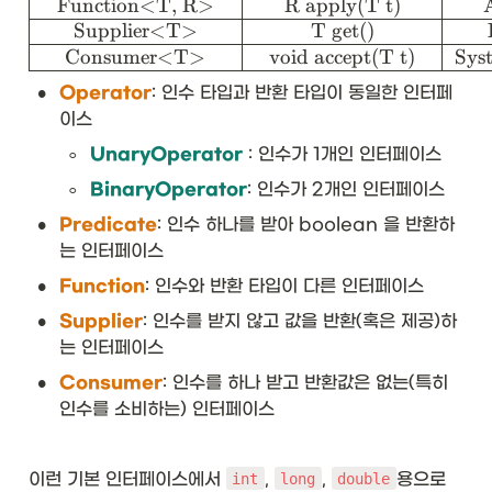
rr
Function<T, R>
R apply(T t)
A
ay
Supplier<T>
T get()
}
Consumer<T>
void accept(T t)
Syst
{|
c|
•
Operator
: 인수 타입과 반환 타입이 동일한 인터페
c|
이스
c|
◦
}\
UnaryOperator
 : 인수가 1개인 인터페이스
hl
◦
BinaryOperator
: 인수가 2개인 인터페이스
in
e

•
Predicate
: 인수 하나를 받아 boolean 을 반환하
는 인터페이스
\t
ex
•
Function
: 인수와 반환 타입이 다른 인터페이스
tb
•
f{
Supplier
: 인수를 받지 않고 값을 반환(혹은 제공)하
인
는 인터페이스
터
•
페
Consumer
: 인수를 하나 받고 반환값은 없는(특히 
이
인수를 소비하는) 인터페이스
스
}
&
이런 기본 인터페이스에서 
, 
, 
용으로 
int
long
double
\t