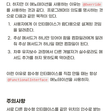
n 
다. 하지만 이 애노테이션을 사용하는 이유는 
@Override
te
st
를 사용하는 것과 같다.  프로그래머의 의도를 명시하는 것
(
으로 다음과 같은 목적이 있다. 
T 
t)
1
.
사용자에게 이 인터페이스가 람다용으로 설계된 것임
}
을 알려준다. 
&
2
.
추상 메서드가 하나만 있어야 함을 컴파일러에게 알려
\t
ex
줘 추상 메서드가 하나일 때만 컴파일이 된다.
t{
3
.
차후 유지보수 과정에서 다른 개발자가 실수로라도 메
C
oll
서드 추가를 하지 못하도록 막아준다. 
ec
ti
o
이런 이유로 함수형 인터페이스를 직접 만들 때는 항상 
n:
 애노테이션을 사용하자.
@FunctionalInterface
:is
E
m
pt
y}
주의사항
\\
\
서로 다른 함수형 인터페이스를 같은 위치의 인수로 받는 