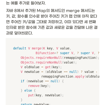
는 예를 추가로 들어보자. 
자바 8에서 추가된 Map의 메서드인 merge 메서드는 
키, 값, 함수를 인수로 받아 주어진 키가 맵 안에 아직 없다
면 주어진 키/값을 그대로 저장하고, 이미 있다면 세 번째 
인자로 받은 함수에 기존 값과 새로운 값을 전달해 나온 결
과로 덮어씌운다. 
default
V
merge
(
K
 key
,
V
 value
,
BiFunction
<
?
super
V
,
?
super
V
,
?
ex
Objects
.
requireNonNull
(
remappingFunction
)
;
Objects
.
requireNonNull
(
value
)
;
V
 oldValue 
=
get
(
key
)
;
V
 newValue 
=
(
oldValue 
==
null
)
?
 value 
:
               remappingFunction
.
apply
(
oldValue
,
 
if
(
newValue 
==
null
)
{
remove
(
key
)
;
}
else
{
put
(
key
,
 newValue
)
;
}
return
 newValue
;