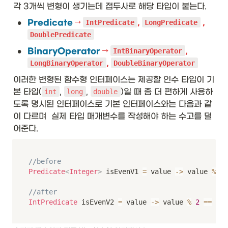
ex
각 3개씩 변형이 생기는데 접두사로 해당 타입이 붙는다. 
tb
•
Predicate 
→ 
, 
 , 
IntPredicate
LongPredicate
f{
함
DoublePredicate
수 
•
BinaryOperator 
→ 
, 
IntBinaryOperator
시
, 
LongBinaryOperator
DoubleBinaryOperator
그
니
이러한 변형된 함수형 인터페이스는 제공할 인수 타입이 기
쳐
본 타입(
, 
, 
)일 때 좀 더 편하게 사용하
int
long
double
}
&
도록 명시된 인터페이스로 기본 인터페이스와는 다음과 같
\t
이 다르며  실제 타입 매개변수를 작성해야 하는 수고를 덜
ex
어준다. 
tb
f{
예
}\
//before
\\
Predicate
<
Integer
>
 isEvenV1 
=
 value 
->
 value 
%
2
hl
in
//after
e

IntPredicate
 isEvenV2 
=
 value 
->
 value 
%
2
==
0
;
\t