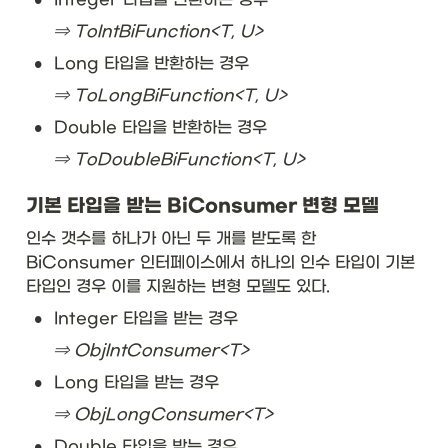
T 
t)
⇒ ToIntBiFunction<T, U>
}
•
Long 타입을 반환하는 경우
&
\t
⇒ ToLongBiFunction<T, U>
ex
t{
•
Double 타입을 반환하는 경우
St
⇒ ToDoubleBiFunction<T, U>
ri
n
g::
기본 타입을 받는 BiConsumer 변형 모델
to
L
인수 갯수를 하나가 아닌 두 개를 받도록 한 
o
BiConsumer 인터페이스에서 하나의 인수 타입이 기본 
w
타입인 경우 이를 지원하는 변형 모델도 있다. 
er
C
•
Integer 타입을 받는 경우 
as
⇒ ObjIntConsumer<T>
e}
\\
•
Long 타입을 받는 경우
\
hl
⇒ ObjLongConsumer<T>
in
•
e

Double 타입을 받는 경우