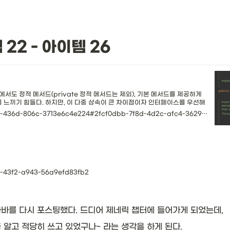
22 - 아이템 26
도 정적 메서드(private 정적 메서드는 제외), 기본 메서드를 제공하게
 느끼기 힘들다. 하지만, 이 다중 상속이 큰 차이점이자 인터페이스를 우선해
스는 해당 클래스를 구현하는 구현 클래스가 반드시 이 추상 클래스의 하위 클래
https://catsbi.oopy.io/1a9e0c15-464d-436d-806c-3713e6c4e224#2fcf0dbb-7f8d-4d2c-afc4-3629e0c3c573
ab-43f2-a943-56a9efd83fb2
바를 다시 포스팅했다. 드디어 제네릭 챕터에 들어가게 되었는데, 
알고 적당히 쓰고 있었구나~ 라는 생각을 하게 된다. 