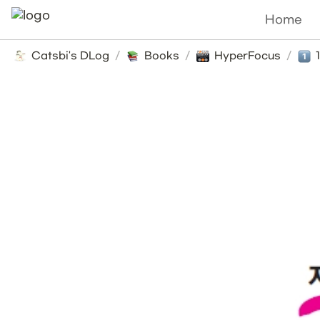
Home
Catsbi's DLog
/
Books
/
HyperFocus
/