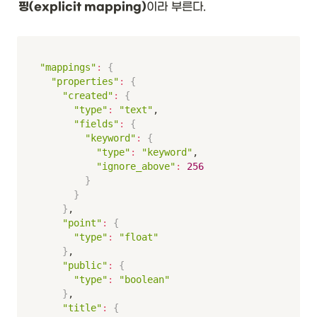
핑(explicit mapping)
이라 부른다.
"mappings"
:
{
"properties"
:
{
"created"
:
{
"type"
:
"text"
,

"fields"
:
{
"keyword"
:
{
"type"
:
"keyword"
,

"ignore_above"
:
256
}
}
}
,

"point"
:
{
"type"
:
"float"
}
,

"public"
:
{
"type"
:
"boolean"
}
,

"title"
:
{