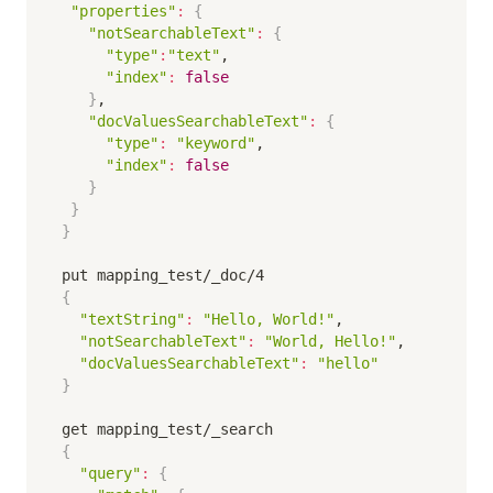
"properties"
:
{
"notSearchableText"
:
{
"type"
:
"text"
,

"index"
:
false
}
,

"docValuesSearchableText"
:
{
"type"
:
"keyword"
,

"index"
:
false
}
}
}
{
"textString"
:
"Hello, World!"
,

"notSearchableText"
:
"World, Hello!"
,

"docValuesSearchableText"
:
"hello"
}
{
"query"
:
{