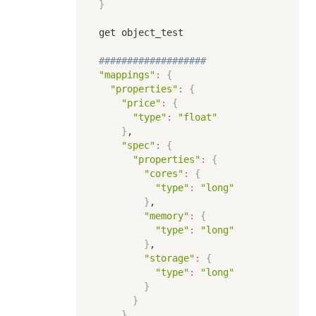
}
get object_test

###################
"mappings"
:
{
"properties"
:
{
"price"
:
{
"type"
:
"float"
}
,

"spec"
:
{
"properties"
:
{
"cores"
:
{
"type"
:
"long"
}
,

"memory"
:
{
"type"
:
"long"
}
,

"storage"
:
{
"type"
:
"long"
}
}
}