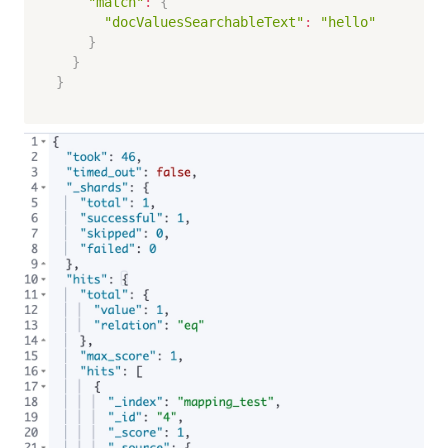
"match"
:
{
"docValuesSearchableText"
:
"hello"
}
}
}