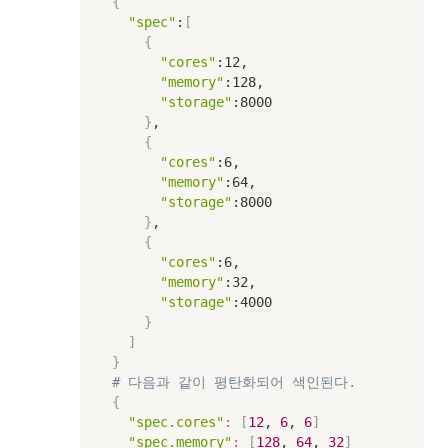
{
"spec"
:
[
{
"cores"
:12,

"memory"
:128,

"storage"
:8000

}
,

{
"cores"
:6,

"memory"
:64,

"storage"
:8000

}
,

{
"cores"
:6,

"memory"
:32,

"storage"
:4000

}
]
}
# 다음과 같이 평탄화되어 색인된다. 
{
"spec.cores"
:
[
12
, 
6
, 
6
]
"spec.memory"
:
[
128
, 
64
, 
32
]