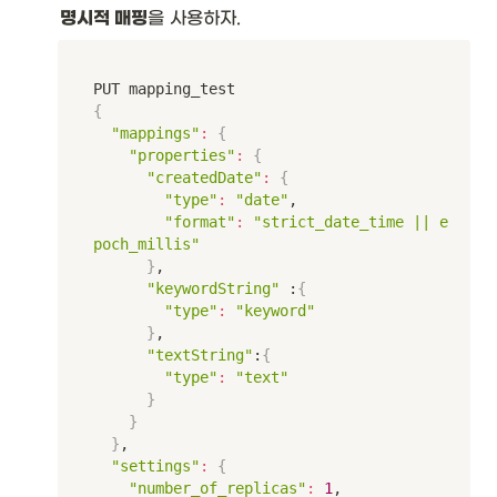
명시적 매핑
을 사용하자.
{
"mappings"
:
{
"properties"
:
{
"createdDate"
:
{
"type"
:
"date"
,

"format"
:
"strict_date_time || e
poch_millis"
}
,

"keywordString"
 :
{
"type"
:
"keyword"
}
,

"textString"
:
{
"type"
:
"text"
}
}
}
,

"settings"
:
{
"number_of_replicas"
:
1
,
