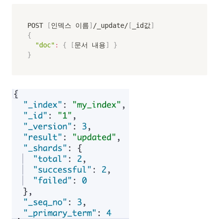
POST 
[
인덱스 이름
]
/_update/
[
_id값
]
{
"doc"
:
{
[
문서 내용
]
}
}