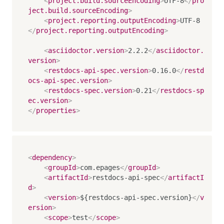
<
project.build.sourceEncoding
>
UTF-8
</
pro
ject.build.sourceEncoding
>
<
project.reporting.outputEncoding
>
UTF-8
</
project.reporting.outputEncoding
>
<
asciidoctor.version
>
2.2.2
</
asciidoctor.
version
>
<
restdocs-api-spec.version
>
0.16.0
</
restd
ocs-api-spec.version
>
<
restdocs-spec.version
>
0.21
</
restdocs-sp
ec.version
>
</
properties
>
<
dependency
>
<
groupId
>
com.epages
</
groupId
>
<
artifactId
>
restdocs-api-spec
</
artifactI
d
>
<
version
>
${restdocs-api-spec.version}
</
v
ersion
>
<
scope
>
test
</
scope
>