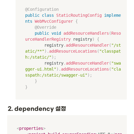
@Configuration
public
class
StaticRoutingConfig
impleme
nts
WebMvcConfigurer
{
@Override
public
void
addResourceHandlers
(
Reso
urceHandlerRegistry
 registry
)
{
        registry
.
addResourceHandler
(
"/st
atic/**"
)
.
addResourceLocations
(
"classpat
h:/static/"
)
;
        registry
.
addResourceHandler
(
"swa
gger-ui.html"
)
.
addResourceLocations
(
"cla
sspath:/static/swagger-ui"
)
;
}
}
2. dependency 설정
<
properties
>