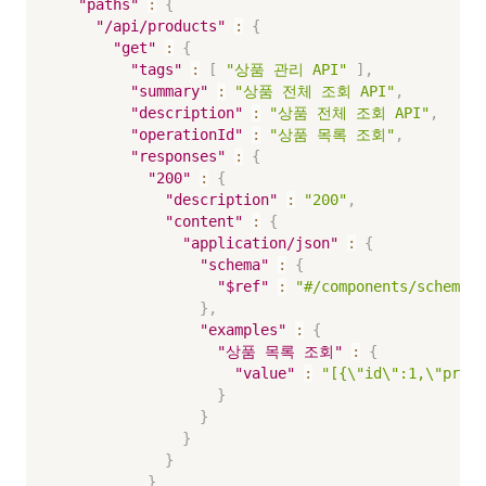
"paths"
:
{
"/api/products"
:
{
"get"
:
{
"tags"
:
[
"상품 관리 API"
]
,
"summary"
:
"상품 전체 조회 API"
,
"description"
:
"상품 전체 조회 API"
,
"operationId"
:
"상품 목록 조회"
,
"responses"
:
{
"200"
:
{
"description"
:
"200"
,
"content"
:
{
"application/json"
:
{
"schema"
:
{
"$ref"
:
"#/components/sche
}
,
"examples"
:
{
"상품 목록 조회"
:
{
"value"
:
"[{\"id\":1,\"pric
}
}
}
}
}