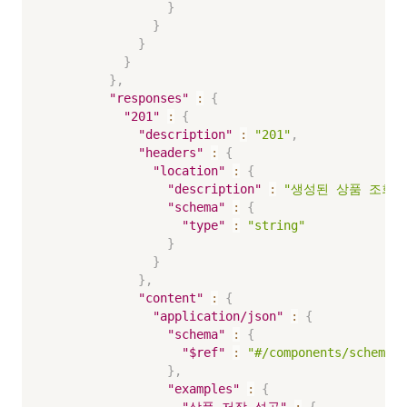
}
}
}
}
}
,
"responses"
:
{
"201"
:
{
"description"
:
"201"
,
"headers"
:
{
"location"
:
{
"description"
:
"생성된 상품 조회 상
"schema"
:
{
"type"
:
"string"
}
}
}
,
"content"
:
{
"application/json"
:
{
"schema"
:
{
"$ref"
:
"#/components/sche
}
,
"examples"
:
{