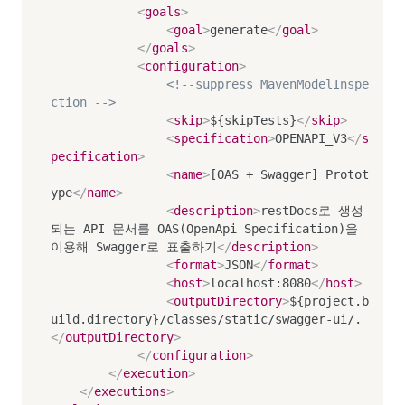
<
goals
>
<
goal
>
generate
</
goal
>
</
goals
>
<
configuration
>
<!--suppress MavenModelInspe
ction -->
<
skip
>
${skipTests}
</
skip
>
<
specification
>
OPENAPI_V3
</
s
pecification
>
<
name
>
[OAS + Swagger] Protot
ype
</
name
>
<
description
>
restDocs로 생성
되는 API 문서를 OAS(OpenApi Specification)을 
이용해 Swagger로 표출하기
</
description
>
<
format
>
JSON
</
format
>
<
host
>
localhost:8080
</
host
>
<
outputDirectory
>
${project.b
uild.directory}/classes/static/swagger-ui/.
</
outputDirectory
>
</
configuration
>
</
execution
>
</
executions
>