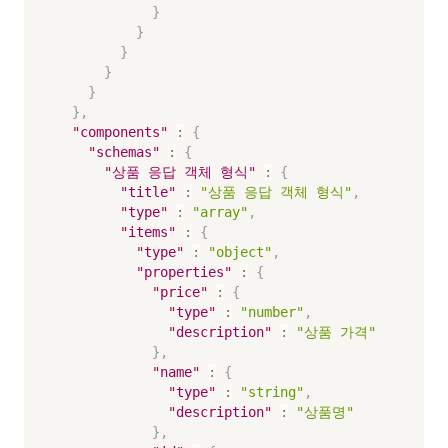
}
}
}
}
}
}
,
"components"
:
{
"schemas"
:
{
"상품 응답 객체 형식"
:
{
"title"
:
"상품 응답 객체 형식"
,
"type"
:
"array"
,
"items"
:
{
"type"
:
"object"
,
"properties"
:
{
"price"
:
{
"type"
:
"number"
,
"description"
:
"상품 가격"
}
,
"name"
:
{
"type"
:
"string"
,
"description"
:
"상품명"
}
,