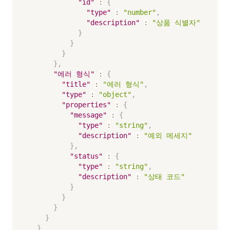
"id"
:
{
"type"
:
"number"
,
"description"
:
"상품 식별자"
}
}
}
}
,
"에러 형식"
:
{
"title"
:
"에러 형식"
,
"type"
:
"object"
,
"properties"
:
{
"message"
:
{
"type"
:
"string"
,
"description"
:
"예외 메세지"
}
,
"status"
:
{
"type"
:
"string"
,
"description"
:
"상태 코드"
}
}
}
}
}