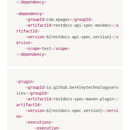
</
dependency
>
<
dependency
>
<
groupId
>
com.epages
</
groupId
>
<
artifactId
>
restdocs-api-spec-mockmvc
</
a
rtifactId
>
<
version
>
${restdocs-api-spec.version}
</
v
ersion
>
<
scope
>
test
</
scope
>
</
dependency
>
<
plugin
>
<
groupId
>
io.github.berkleytechnologyserv
ices
</
groupId
>
<
artifactId
>
restdocs-spec-maven-plugin
</
artifactId
>
<
version
>
${restdocs-spec.version}
</
versi
on
>
<
executions
>
<
execution
>