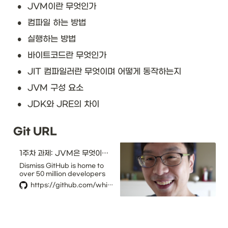
•
JVM이란 무엇인가
•
컴파일 하는 방법
•
실행하는 방법
•
바이트코드란 무엇인가
•
JIT 컴파일러란 무엇이며 어떻게 동작하는지
•
JVM 구성 요소
•
JDK와 JRE의 차이
Git URL
1주차 과제: JVM은 무엇이며 자바 코드는 어떻게 실행하는 것인가. · Issue #1 · whiteship/live-study
Dismiss GitHub is home to
over 50 million developers
working together to host
https://github.com/whiteship/live-study/issues/1
and review code, manage
projects, and build software
together. Sign up Millions of
developers and companies
build, ship, and maintain