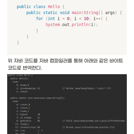
public
class
Hello
{
public
static
void
main
(
String
[
]
 args
)
{
for
(
int
 i 
=
0
;
 i 
<
10
;
 i
++
)
{
System
.
out
.
println
(
i
)
;
}
}
}
위 자바 코드를 자바 컴파일러를 통해 아래와 같은 바이트
코드로 번역한다.