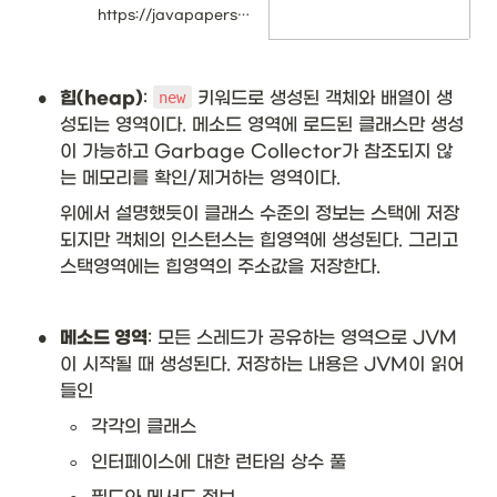
run-time data areas are
https://javapapers.com/core-java/java-jvm-run-time-data-areas/#Program_Counter_PC_Register
critical to better Java
programming. One of
the most dreaded errors
in Java is
•
힙(heap)
: 
 키워드로 생성된 객체와 배열이 생
new
OutOfMemoryError and
it is related to Java
성되는 영역이다. 메소드 영역에 로드된 클래스만 생성
Virtual Machine (JVM)
이 가능하고 Garbage Collector가 참조되지 않
memory areas. We
should have better
는 메모리를 확인/제거하는 영역이다. 
understanding of JVM
internals, how its data
위에서 설명했듯이 클래스 수준의 정보는 스택에 저장
area works so that we
되지만 객체의 인스턴스는 힙영역에 생성된다. 그리고 
will have better grip [...]
스택영역에는 힙영역의 주소값을 저장한다. 
•
메소드 영역
: 모든 스레드가 공유하는 영역으로 JVM
이 시작될 때 생성된다. 저장하는 내용은 JVM이 읽어
들인
◦
각각의 클래스
◦
인터페이스에 대한 런타임 상수 풀