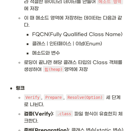
라 적절한 바이너리 데이터를 만들어 
메소드 영역
에 저장
◦
이 때 메소드 영역에 저장하는 데이터는 다음과 같
다.
▪
FQCN(Fully Quallified Class Name)
▪
클래스 | 인터페이스 | 이넘(Enum)
▪
메소드와 변수
◦
로딩이 끝나면 해당 클래스 타입의 Class 객체를 
생성하여 
영역에 저장
힙(heap)
•
링크
◦
, 
, 
 세 단계
Verify
Prepare
Resolve(Option)
로 나뉜다.
◦
검증(Verify)
: 
 파일 형식이 유효한지 체
.class
크한다.
◦
준비(Preparation)
: 클래스 변수(static 변수)