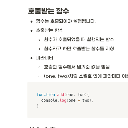
호출받는 함수
•
함수는 호출되어야 실행됩니다.
•
호출받는 함수
◦
함수가 호출되었을 때 실행되는 함수
◦
함수라고 하면 호출받는 함수를 지칭
•
파라미터
◦
호출한 함수에서 넘겨준 값을 받음
◦
(one, two)처럼 소괄호 안에 파라미터 이
function
add
(
one
,
 two
)
{
	console
.
log
(
one 
+
 two
)
;
}