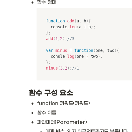
•
함수 형태
function
add
(
a
,
 b
)
{
	console
.
log
(
a 
+
 b
)
;
}
;
add
(
1
,
2
)
;
//3
var
minus
=
function
(
one
,
 two
)
{
	consle
.
log
(
one 
-
 two
)
;
}
;
minus
(
3
,
2
)
;
//1
함수 구성 요소
•
function 키워드(키워드)
•
함수 이름
•
파라미터(Parameter)
◦
매개 변수, 인자 아규먼트라고도 부릅니다.