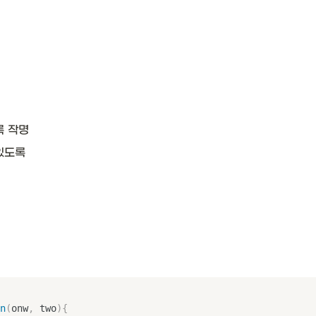
록 작명
있도록
n
(
onw
,
 two
)
{