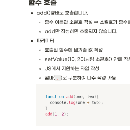
함수 호출
•
add()형태로 호출합니다. 
◦
함수 이름과 소괄호 작성 ⇒ 소괄호가 함수
◦
add만 작성하면 호출되지 않습니다.
•
파라미터
◦
호출된 함수에 넘겨줄 값 작성
◦
setValue(10, 20)처럼 소괄호() 안에 작
◦
JS에서 지원하는 타입 작성
◦
콤마(
)로 구분하여 다수 작성 가능
,
function
add
(
one
,
 two
)
{
	console
.
log
(
one 
+
 two
)
;
}
add
(
1
,
2
)
;