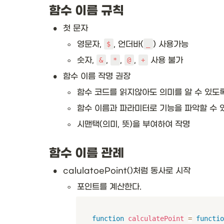
함수 이름 규칙
•
첫 문자
◦
영문자, 
, 언더바(
) 사용가능
$
_
◦
숫자, 
, 
, 
, 
 사용 불가
&
*
@
+
•
함수 이름 작명 권장
◦
함수 코드를 읽지않아도 의미를 알 수 있도
◦
함수 이름과 파라미터로 기능을 파악할 수 
◦
시맨택(의미, 뜻)을 부여하여 작명
함수 이름 관례
•
calulatoePoint()처럼 동사로 시작
◦
포인트를 계산한다.
function
calculatePoint
=
functio