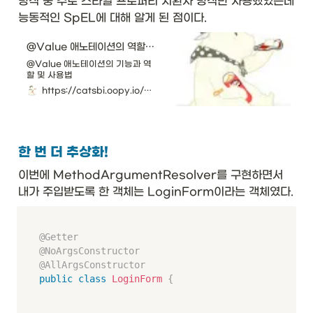
방식 중 주로 스타일 프로퍼티 치환자 방식만 사용했었는데 
능동적인 SpEL에 대해 알게 된 점이다.
@Value 애노테이션의 역할과 기능
@Value 애노테이션의 기능과 역
할 및 사용법
https://catsbi.oopy.io/379afd0c-d956-4133-b585-20d13d823c1a
한 번 더 추상화!
이번에 MethodArgumentResolver를 구현하면서 
내가 주입받도록 한 객체는 LoginForm이라는 객체였다. 
@Getter
@NoArgsConstructor
@AllArgsConstructor
public
class
LoginForm
{