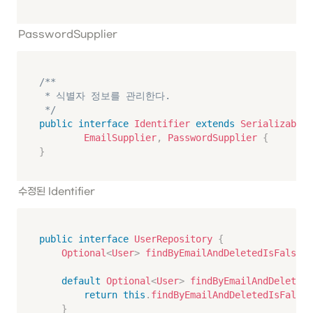
PasswordSupplier
/**

 * 식별자 정보를 관리한다.

 */
public
interface
Identifier
extends
Serializable
,
EmailSupplier
,
PasswordSupplier
{
}
수정된 Identifier
public
interface
UserRepository
{
Optional
<
User
>
findByEmailAndDeletedIsFalse
(
S
default
Optional
<
User
>
findByEmailAndDeletedI
return
this
.
findByEmailAndDeletedIsFalse
(
}