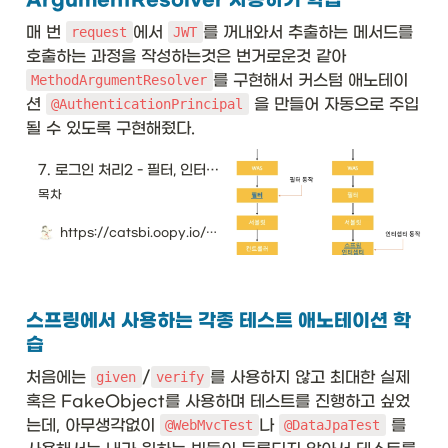
ArgumentResolver 사용하기 학습
매 번 
에서 
를 꺼내와서 추출하는 메서드를 
request
JWT
호출하는 과정을 작성하는것은 번거로운것 같아 
를 구현해서 커스텀 애노테이
MethodArgumentResolver
션 
 을 만들어 자동으로 주입
@AuthenticationPrincipal
될 수 있도록 구현해줬다. 
7. 로그인 처리2 - 필터, 인터셉터
목차
https://catsbi.oopy.io/9ed2ec2b-b8f3-43f7-99fa-32f69f059171#4773b50d-b174-4aaf-b51e-ed7a6c85ef99
스프링에서 사용하는 각종 테스트 애노테이션 학
습
처음에는 
/
를 사용하지 않고 최대한 실제 
given
verify
혹은 FakeObject를 사용하며 테스트를 진행하고 싶었
는데, 아무생각없이 
나 
 를 
@WebMvcTest
@DataJpaTest