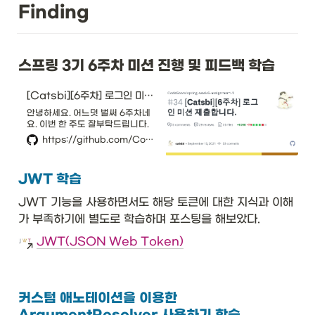
Finding
스프링 3기 6주차 미션 진행 및 피드백 학습
[Catsbi][6주차] 로그인 미션 제출합니다. by catsbi · Pull Request #34 · CodeSoom/spring-week6-assignment-1
안녕하세요. 어느덧 벌써 6주차네
요. 이번 한 주도 잘부탁드립니다.
질문 사항 최대한 given/verify
https://github.com/CodeSoom/spring-week6-assignment-1/pull/34
를 통한 mocking이 아닌 실제 데
이터로 테스트할 수 있으면 테스트
할 수 있게끔 하려고 하다보니 테스
JWT 학습
트에 대부분 SpringBootTest 애
노테이션을 붙혀서 쓰다보니 테스
JWT 기능을 사용하면서도 해당 토큰에 대한 지식과 이해
트시간이 길어지는 문제가 있었습
니다. 이 부분에 대해 더 나은 방...
가 부족하기에 별도로 학습하며 포스팅을 해보았다.
JWT(JSON Web Token)
커스텀 애노테이션을 이용한 