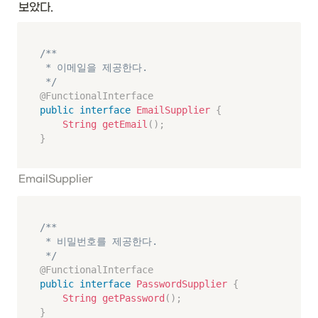
보았다. 
/**

 * 이메일을 제공한다.

 */
@FunctionalInterface
public
interface
EmailSupplier
{
String
getEmail
(
)
;
}
EmailSupplier
/**

 * 비밀번호를 제공한다.

 */
@FunctionalInterface
public
interface
PasswordSupplier
{
String
getPassword
(
)
;
}