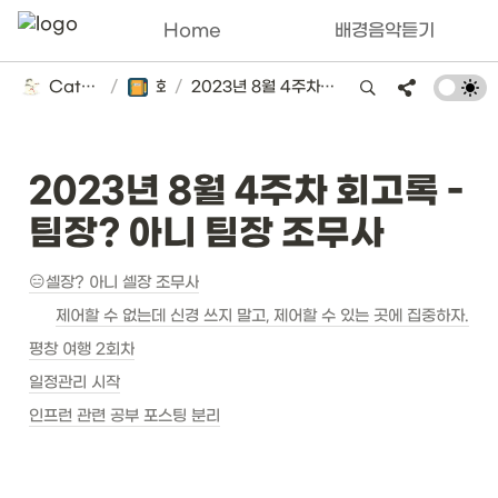
Home
배경음악듣기
Catsbi's DLog
/
회고록
/
2023년 8월 4주차 회고록 - 팀장? 아니 팀장 조무사
2023년 8월 4주차 회고록 - 
팀장? 아니 팀장 조무사 
😑셀장? 아니 셀장 조무사
제어할 수 없는데 신경 쓰지 말고, 제어할 수 있는 곳에 집중하자.
평창 여행 2회차
일정관리 시작
인프런 관련 공부 포스팅 분리