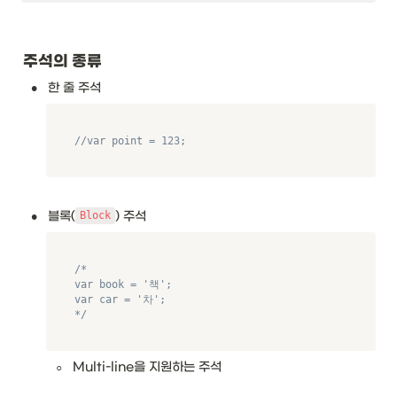
주석의 종류
•
한 줄 주석
//var point = 123;
•
블록(
) 주석
Block
/*

var book = '책';

var car = '차';

*/
◦
Multi-line을 지원하는 주석