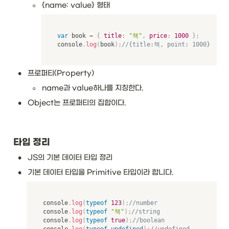
◦
{name: value} 형태
var
 book 
=
{
title
:
"책"
,
price
:
1000
}
;
console
.
log
(
book
)
;
//{title:책, point: 1000}
•
프로퍼티(Property)
◦
name과 value하나를 지칭한다. 
•
Object는 프로퍼티의 집합이다. 
타입 정리
•
JS의 기본 데이터 타입 정리
•
기본 데이터 타입을 Primitive 타입이라 합니다. 
console
.
log
(
typeof
123
)
;
//number
console
.
log
(
typeof
"책"
)
;
//string
console
.
log
(
typeof
true
)
;
//boolean
console
.
log
(
typeof
undefined
)
;
//undefined