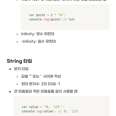
var
 point 
=
1
*
"A"
;
console
.
log
(
point
)
;
// NaN
◦
Infinity: 양수 무한대
◦
-Infinity: 음수 무한대
String 타입
•
문자 타입
◦
값을 "" 또는 '' 사이에 작성
◦
최대 문자수: 2의 53승 -1
•
큰 따옴표와 작은 따옴표를 같이 사용할 때
var
 value 
=
"책, '123'"
;
console
.
log
(
value
)
;
// 책, '123'