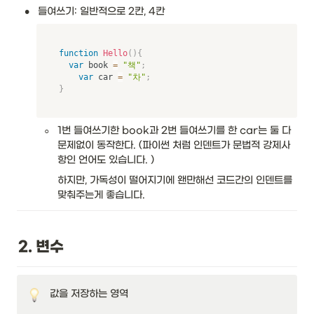
•
들여쓰기: 일반적으로 2칸, 4칸
function
Hello
(
)
{
var
 book 
=
"책"
;
var
 car 
=
"차"
;
}
◦
1번 들여쓰기한 book과 2번 들여쓰기를 한 car는 둘 다 
문제없이 동작한다. (파이썬 처럼 인덴트가 문법적 강제사
항인 언어도 있습니다. )
하지만, 가독성이 떨어지기에 왠만해선 코드간의 인덴트를 
맞춰주는게 좋습니다. 
2. 변수
값을 저장하는 영역