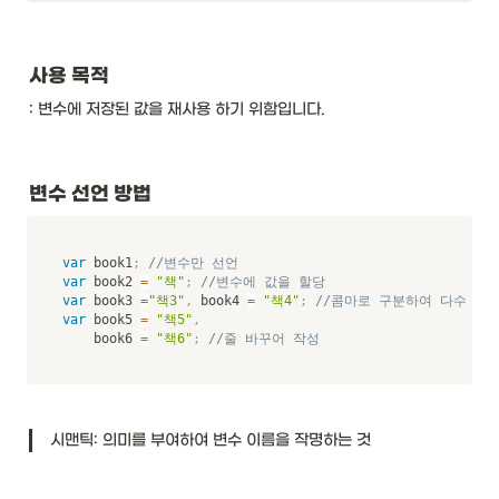
사용 목적
: 변수에 저장된 값을 재사용 하기 위함입니다.
변수 선언 방법
var
 book1
;
//변수만 선언 
var
 book2 
=
"책"
;
//변수에 값을 할당
var
 book3 
=
"책3"
,
 book4 
=
"책4"
;
//콤마로 구분하여 다수 작
var
 book5 
=
"책5"
,
		book6 
=
"책6"
;
//줄 바꾸어 작성 
시맨틱: 의미를 부여하여 변수 이름을 작명하는 것