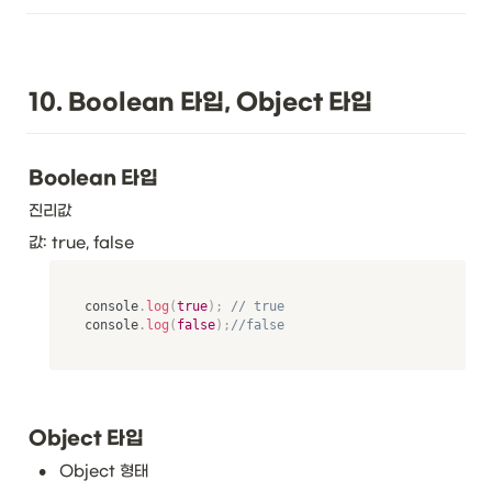
10. Boolean 타입, Object 타입
Boolean 타입
진리값
값: true, false
console
.
log
(
true
)
;
// true
console
.
log
(
false
)
;
//false
Object 타입
•
Object 형태