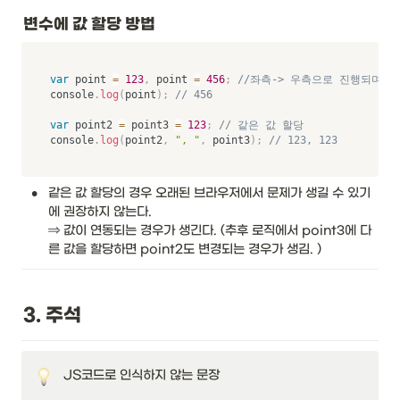
변수에 값 할당 방법
var
 point 
=
123
,
 point 
=
456
;
//좌측-> 우측으로 진행되며 최
console
.
log
(
point
)
;
// 456 
var
 point2 
=
 point3 
=
123
;
// 같은 값 할당
console
.
log
(
point2
,
", "
,
 point3
)
;
// 123, 123
•
같은 값 할당의 경우 오래된 브라우저에서 문제가 생길 수 있기
에 권장하지 않는다. 

⇒ 값이 연동되는 경우가 생긴다. (추후 로직에서 point3에 다
른 값을 할당하면 point2도 변경되는 경우가 생김. )
3. 주석
JS코드로 인식하지 않는 문장