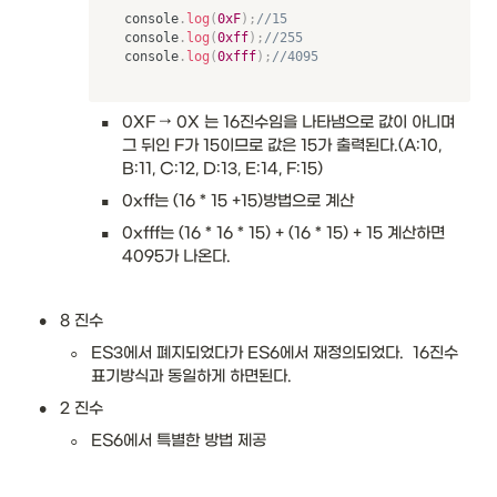
console
.
log
(
0xF
)
;
//15
console
.
log
(
0xff
)
;
//255
console
.
log
(
0xfff
)
;
//4095
▪
0XF → 0X 는 16진수임을 나타냄으로 값이 아니며 
그 뒤인 F가 15이므로 값은 15가 출력된다.(A:10, 
B:11, C:12, D:13, E:14, F:15)
▪
0xff는 (16 * 15 +15)방법으로 계산 
▪
0xfff는 (16 * 16 * 15) + (16 * 15) + 15 계산하면 
4095가 나온다.
•
8 진수
◦
ES3에서 폐지되었다가 ES6에서 재정의되었다.  16진수 
표기방식과 동일하게 하면된다.
•
2 진수
◦
ES6에서 특별한 방법 제공