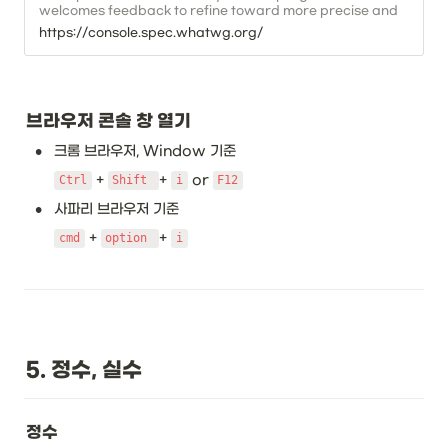
welcomes feedback to refine toward more precise and
compatible definitions. It is also the editors' first
https://console.spec.whatwg.org/
specification, so please be kind and constructive. Please
join us in the issue tracker for more discussion.
브라우저 콘솔 창 열기
•
크롬 브라우저, Window 기준
 + 
+ 
 or 
Ctrl
Shift 
i
F12
•
사파리 브라우저 기준
 + 
+ 
cmd
option 
i
5. 정수, 실수
정수