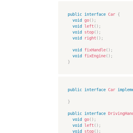
public
interface
Car
{
void
go
(
)
;
void
left
(
)
;
void
stop
(
)
;
void
right
(
)
;
void
fixHandle
(
)
;
void
fixEngine
(
)
;
}
public
interface
Car
implem
}
public
interface
DrivingHan
void
go
(
)
;
void
left
(
)
;
void
stop
(
)
;