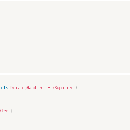
ents
DrivingHandler
,
FixSupplier
{
dler
{