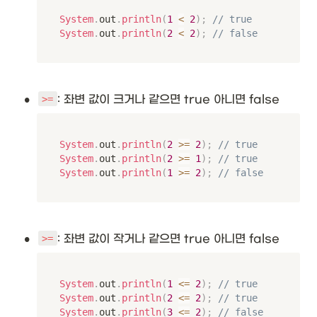
System
.
out
.
println
(
1
<
2
)
;
// true
System
.
out
.
println
(
2
<
2
)
;
// false
•
: 좌변 값이 크거나 같으면 true 아니면 false
>=
System
.
out
.
println
(
2
>=
2
)
;
// true
System
.
out
.
println
(
2
>=
1
)
;
// true
System
.
out
.
println
(
1
>=
2
)
;
// false
•
: 좌변 값이 작거나 같으면 true 아니면 false
>=
System
.
out
.
println
(
1
<=
2
)
;
// true
System
.
out
.
println
(
2
<=
2
)
;
// true
System
.
out
.
println
(
3
<=
2
)
;
// false