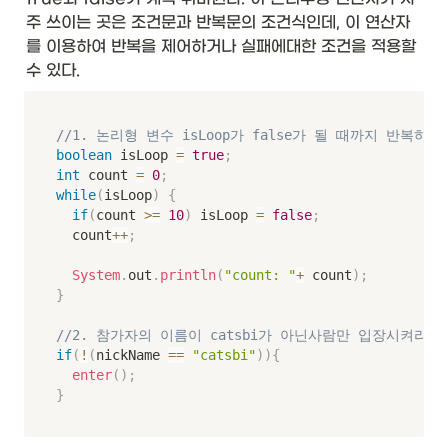
주 쓰이는 곳은 조건문과 반복문의 조건식인데, 이 연산자
를 이용하여 반복을 제어하거나 실패에대한 조건을 적용할 
수 있다. 
//1. 논리형 변수 isLoop가 false가 될 때까지 반복하라
boolean
 isLoop 
=
true
;
int
 count 
=
0
;
while
(
isLoop
)
{
if
(
count 
>=
10
)
 isLoop 
=
false
;
	count
++
;
System
.
out
.
println
(
"count: "
+
 count
)
;
}
//2. 참가자의 이름이 catsbi가 아닌사람만 입장시켜라.
if
(
!
(
nickName 
==
"catsbi"
)
)
{
enter
(
)
;
}