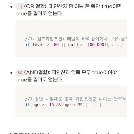
•
(OR 결합): 피연산자 중 어느 한 쪽만 true이면 
||
true를 결과로 얻는다.
//1. 길드가입조건: 레벨이 60이상이거나 보유 골드가
if
(
level 
>=
60
||
 gold 
>=
100_000
)
{
.
.
.
}
•
(AND결합): 피연산자 양쪽 모두 true이어야 
&&
true를 결과로 얻는다.
//1.청년 내일채움 공제 가입조건중 나이는 만15세 이
if
(
age 
>=
15
&&
 age 
<
35
)
{
.
.
.
}