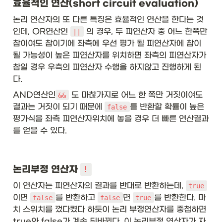
효율적인 연산(short circuit evaluation)
논리 연산자의 또 다른 특징은 효율적인 연산을 한다는 것
인데, OR연산인 
 의 경우, 두 피연산자 중 어느 한쪽만 
||
참이여도 참이기에 좌측에 우선 평가 될 피연산자에 참이 
될 가능성이 높은 피연산자를 위치하면 좌측의 피연산자가 
참일 경우 우측의 피연산자 수행을 하지않고 진행하게 된
다. 
AND연산인
 도 마찮가지로 어느 한 쪽만 거짓이여도 
&&
결과는 거짓이 되기 때문에 
를 반환할 확률이 높은 
false
평가식을 좌측 피연산자위치에 놓을 경우 더 빠른 연산결과
를 얻을 수 있다.
논리부정 연산자 
!
이 연산자는 피연산자의 결과를 반대로 반환하는데, 
true
이면 
를 반환하고 
면 
를 반환한다. 마
false
false
true
치 스위치를 껐다켰다 하듯이 논리 부정연산자를 중첩하면 
true와 false가 계속 뒤바뀐다. 이 논리부정 연산자가 자