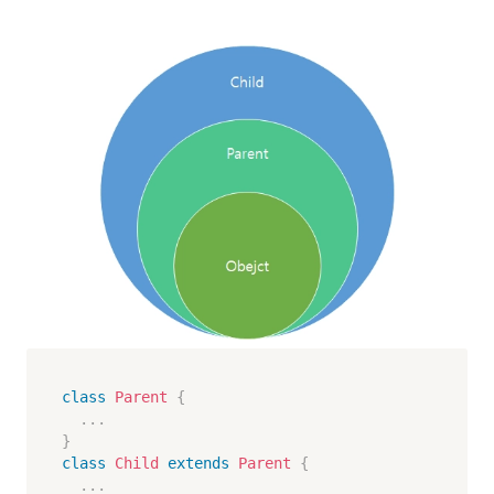
class
Parent
{
.
.
.
}
class
Child
extends
Parent
{
.
.
.