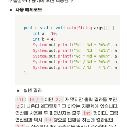
나 뺄셈보다 높기에 우선 적용된다. 
•
사용 예제코드
public
static
void
main
(
String
 args
[
]
)
{
int
 a 
=
10
;
int
 b 
=
4
;
System
.
out
.
printf
(
"%d + %d = %d%n"
,
 a
,
 b
,
System
.
out
.
printf
(
"%d - %d = %d%n"
,
 a
,
 b
,
System
.
out
.
printf
(
"%d * %d = %d%n"
,
 a
,
 b
,
System
.
out
.
printf
(
"%d / %d = %d%n"
,
 a
,
 b
,
System
.
out
.
printf
(
"%d / %f = %f%n"
,
 a
,
(
f
}
실행 결과
: 
이면 
가 맞지만 출력 결과를 보면 
(1)
10 / 4
2.5
가 나온다 왜그럴까? 그 이유는 자료형에 있습니다. 
2
연산에 사용된 두 피연산자는 모두 
 형이다.. 그럼 
int
연산결과 역시 
형으로 반환을 하는데 결과값인 
int
는 실수형이기에 소숫점을 버리고 정수형인 2로 
2.5