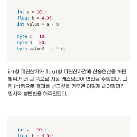
int
 a 
=
10
;
;
float
 b 
=
4.0f
;
int
 value 
=
 a 
/
 b
;
byte
 c 
=
10
;
byte
 d 
=
30
;
byte
 value2 
=
 c 
*
 d
;
int형 피연산자와 float형 피연산자간에 산술연산을 하면 
범위가 더 큰 쪽으로 자동 캐스팅되어 연산을 수행한다. 그
럼 int형으로 결과를 받고싶을 경우엔 어떻게 해야할까?  
명시적 형변환을 해주면된다. 
int
 a 
=
10
;
;
float
 b 
=
4.0f
;