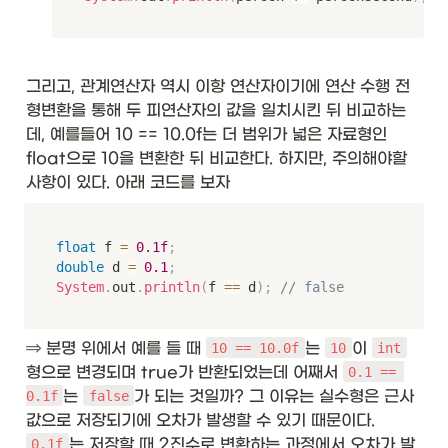
그리고, 관계연산자 역시 이항 연산자이기에 연산 수행 전 
형변환을 통해 두 피연산자의 값을 일치시킨 뒤 비교하는
데, 예를들어 10 == 10.0f는 더 범위가 넓은 자료형인 
float으로 10을 변환한 뒤 비교한다. 하지만, 주의해야할 
사항이 있다. 아래 코드를 보자
float
 f 
=
0.1f
;
double
 d 
=
0.1
;
System
.
out
.
println
(
f 
==
 d
)
;
// false
⇒ 분명 위에서 예를 들 때 
는 
이 
10 == 10.0f
10
int
형으로 변경되며 true가 반환되었는데 어째서 
0.1 == 
는 
가 되는 것일까? 그 이유는 실수형은 근사
0.1f
false
값으로 저장되기에 오차가 발생할 수 있기 때문이다. 
는 저장할 때 2진수로 변환하는 과정에서 오차가 발
0.1f