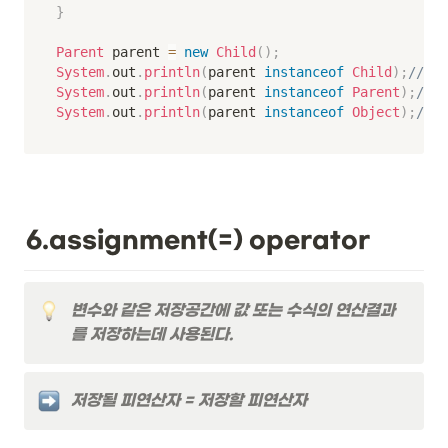
}
Parent
 parent 
=
new
Child
(
)
;
System
.
out
.
println
(
parent 
instanceof
Child
)
;
//tru
System
.
out
.
println
(
parent 
instanceof
Parent
)
;
//tr
System
.
out
.
println
(
parent 
instanceof
Object
)
;
//tr
6.assignment(=) operator
변수와 같은 저장공간에 값 또는 수식의 연산결과
를 저장하는데 사용된다.
저장될 피연산자 = 저장할 피연산자