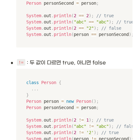
Person
 personSecond 
=
 person
;
System
.
out
.
println
(
2
==
2
)
;
// true
System
.
out
.
println
(
"abc"
==
"abc"
)
;
// true
System
.
out
.
println
(
2
==
"2"
)
;
// false
System
.
out
.
println
(
person 
==
 personSecond
)
;
/
•
 : 두 값이 다르면 true, 아니면 false
!=
class
Person
{
.
.
.
}
Person
 person 
=
new
Person
(
)
;
Person
 personSecond 
=
 person
;
System
.
out
.
println
(
2
!=
1
)
;
// true
System
.
out
.
println
(
"abc"
!=
"abc"
)
;
// false
System
.
out
.
println
(
2
!=
'2'
)
;
// true
System
.
out
.
println
(
person 
!=
 personSecond
)
;
/