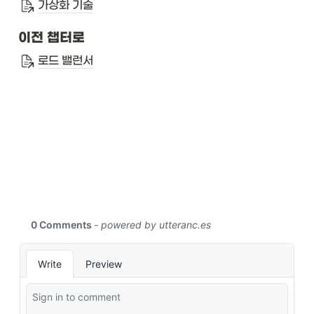
가상화 기술
이전 챕터로
로드 밸런서