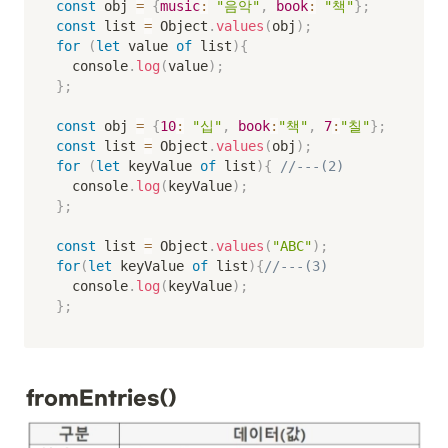
const
 obj 
=
{
music
:
"음악"
,
book
:
"책"
}
;
const
 list 
=
 Object
.
values
(
obj
)
;
for
(
let
 value 
of
 list
)
{
	console
.
log
(
value
)
;
}
;
const
 obj 
=
{
10
:
"십"
,
book
:
"책"
,
7
:
"칠"
}
;
const
 list 
=
 Object
.
values
(
obj
)
;
for
(
let
 keyValue 
of
 list
)
{
//---(2)
	console
.
log
(
keyValue
)
;
}
;
const
 list 
=
 Object
.
values
(
"ABC"
)
;
for
(
let
 keyValue 
of
 list
)
{
//---(3)
	console
.
log
(
keyValue
)
;
}
;
fromEntries()