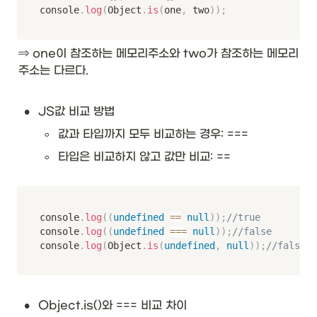
console
.
log
(
Object
.
is
(
one
,
 two
)
)
;
⇒ one이 참조하는 메모리주소와 two가 참조하는 메모리
주소는 다르다.
•
JS값 비교 방법
◦
값과 타입까지 모두 비교하는 경우: ===
◦
타입은 비교하지 않고 값만 비교: ==
console
.
log
(
(
undefined
==
null
)
)
;
//true
console
.
log
(
(
undefined
===
null
)
)
;
//false
console
.
log
(
Object
.
is
(
undefined
,
null
)
)
;
//false
•
Object.is()와 === 비교 차이