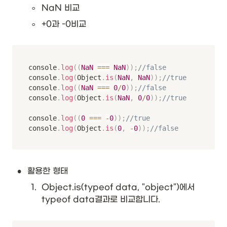
◦
NaN 비교
◦
+0과 -0비교
console
.
log
(
(
NaN
===
NaN
)
)
;
//false
console
.
log
(
Object
.
is
(
NaN
,
NaN
)
)
;
//true
console
.
log
(
(
NaN
===
0
/
0
)
)
;
//false
console
.
log
(
Object
.
is
(
NaN
,
0
/
0
)
)
;
//true
console
.
log
(
(
0
===
-
0
)
)
;
//true
console
.
log
(
Object
.
is
(
0
,
-
0
)
)
;
//false
•
활용한 형태
1
.
Object.is(typeof data, "object")에서 
typeof data결과로 비교합니다.