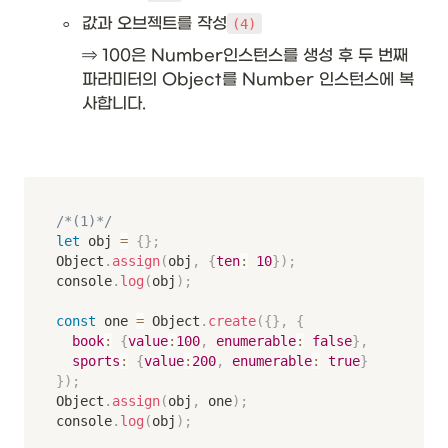
◦
값과 오브젝트를 작성
(4)
⇒ 100은 Number인스턴스를 생성 후 두 번째 
파라미터의 Object를 Number 인스턴스에 복
사합니다. 
/*(1)*/
let
 obj 
=
{
}
;
Object
.
assign
(
obj
,
{
ten
:
10
}
)
;
console
.
log
(
obj
)
;
const
 one 
=
 Object
.
create
(
{
}
,
{
book
:
{
value
:
100
,
enumerable
:
false
}
,
sports
:
{
value
:
200
,
enumerable
:
true
}
}
)
;
Object
.
assign
(
obj
,
 one
)
;
console
.
log
(
obj
)
;