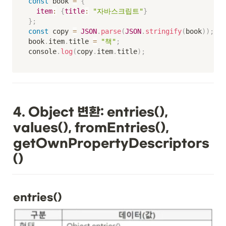
const
 book 
=
{
item
:
{
title
:
"자바스크립트"
}
}
;
const
 copy 
=
JSON
.
parse
(
JSON
.
stringify
(
book
)
)
;
book
.
item
.
title 
=
"책"
;
console
.
log
(
copy
.
item
.
title
)
;
4. Object 변환: entries(), 
values(), fromEntries(), 
getOwnPropertyDescriptors
()
entries()