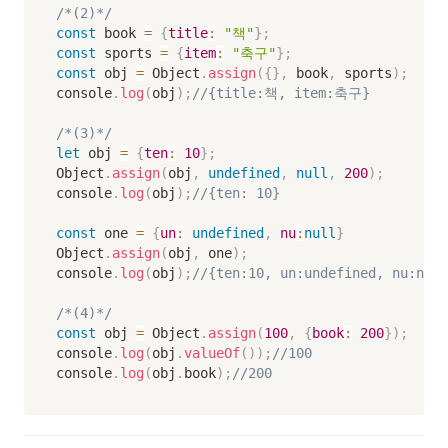
/*(2)*/
const
 book 
=
{
title
:
"책"
}
;
const
 sports 
=
{
item
:
"축구"
}
;
const
 obj 
=
 Object
.
assign
(
{
}
,
 book
,
 sports
)
;
console
.
log
(
obj
)
;
//{title:책, item:축구}
/*(3)*/
let
 obj 
=
{
ten
:
10
}
;
Object
.
assign
(
obj
,
undefined
,
null
,
200
)
;
console
.
log
(
obj
)
;
//{ten: 10}
const
 one 
=
{
un
:
undefined
,
nu
:
null
}
Object
.
assign
(
obj
,
 one
)
;
console
.
log
(
obj
)
;
//{ten:10, un:undefined, nu:null
/*(4)*/
const
 obj 
=
 Object
.
assign
(
100
,
{
book
:
200
}
)
;
console
.
log
(
obj
.
valueOf
(
)
)
;
//100
console
.
log
(
obj
.
book
)
;
//200