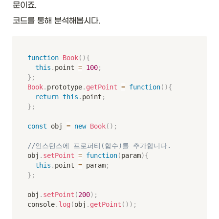
문이죠.
코드를 통해 분석해봅시다.
function
Book
(
)
{
this
.
point 
=
100
;
}
;
Book
.
prototype
.
getPoint
=
function
(
)
{
return
this
.
point
;
}
;
const
 obj 
=
new
Book
(
)
;
//인스턴스에 프로퍼티(함수)를 추가합니다.
obj
.
setPoint
=
function
(
param
)
{
this
.
point 
=
 param
;
}
;
obj
.
setPoint
(
200
)
;
console
.
log
(
obj
.
getPoint
(
)
)
;