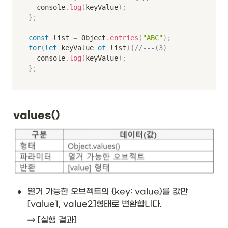
	console
.
log
(
keyValue
)
;
}
;
const
 list 
=
 Object
.
entries
(
"ABC"
)
;
for
(
let
 keyValue 
of
 list
)
{
//---(3)
	console
.
log
(
keyValue
)
;
}
;
values()
•
열거 가능한 오브젝트의 {key: value}를 값만 
[value1, value2]형태로 변환합니다.
⇒ [실행 결과]