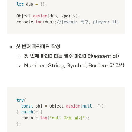
let
 dup 
=
{
}
;
Object
.
assign
(
dup
,
 sports
)
;
console
.
log
(
dup
)
;
//{event: 축구, player: 11}
•
첫 번째 파라미터 작성
◦
첫 번째 파라미터는 필수 파라미터(essential)
◦
Number, String, Symbol, Boolean값 작성
try
{
const
 obj 
=
 Object
.
assign
(
null
,
{
}
)
;
}
catch
(
e
)
{
	console
.
log
(
"null 작성 불가"
)
;
}
;