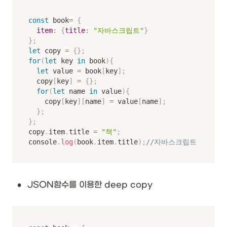
const
 book
=
{
item
:
{
title
:
"자바스크립트"
}
}
;
let
 copy 
=
{
}
;
for
(
let
 key 
in
 book
)
{
let
 value 
=
 book
[
key
]
;
	copy
[
key
]
=
{
}
;
for
(
let
 name 
in
 value
)
{
		copy
[
key
]
[
name
]
=
 value
[
name
]
;
}
;
}
;
copy
.
item
.
title 
=
"책"
;
console
.
log
(
book
.
item
.
title
)
;
//자바스크립트
•
JSON함수를 이용한 deep copy