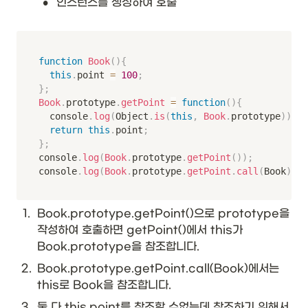
•
인스턴스를 생성하여 호출
function
Book
(
)
{
this
.
point 
=
100
;
}
;
Book
.
prototype
.
getPoint
=
function
(
)
{
	console
.
log
(
Object
.
is
(
this
,
Book
.
prototype
)
)
;
return
this
.
point
;
}
;
console
.
log
(
Book
.
prototype
.
getPoint
(
)
)
;
console
.
log
(
Book
.
prototype
.
getPoint
.
call
(
Book
)
)
;
1
.
Book.prototype.getPoint()으로 prototype을 
작성하여 호출하면 getPoint()에서 this가 
Book.prototype을 참조합니다. 
2
.
Book.prototype.getPoint.call(Book)에서는 
this로 Book을 참조합니다. 
3
.
둘 다 this.point를 참조할 수없는데 참조하기 위해서