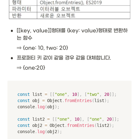
•
[[key, value]]형태를 {key: value}형태로 변환하
는 함수
⇒ {one: 10, two: 20}
•
프로퍼티 키 값이 같을 경우 값을 대체합니다.
⇒ {one:20}
const
 list 
=
[
[
"one"
,
10
]
,
[
"two"
,
20
]
]
;
const
 obj 
=
 Object
.
fromEntries
(
list
)
;
console
.
log
(
obj
)
;
const
 list2 
=
[
[
"one"
,
10
]
,
[
"one"
,
20
]
]
;
const
 obj2 
=
 Object
.
fromEntries
(
list2
)
;
console
.
log
(
obj2
)
;