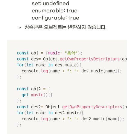
set: undefined

enumerable: true

configurable: true
◦
상속받은 오브젝트는 반환하지 않습니다.
const
 obj 
=
{
music
:
"음악"
}
;
const
 des
=
 Object
.
getOwnPropertyDescriptors
(
obj
)
;
for
(
let
 name 
in
 des
.
music
)
{
	console
.
log
(
name 
+
": "
+
 des
.
music
[
name
]
)
;
}
;
const
 obj2 
=
{
get
music
(
)
{
}
}
;
const
 des2
=
 Object
.
getOwnPropertyDescriptors
(
obj2
for
(
let
 name 
in
 des2
.
music
)
{
	console
.
log
(
name 
+
": "
+
 des2
.
music
[
name
]
)
;
}
;