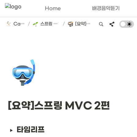
Home
배경음악듣기
Catsbi's DLog
/
스프링 로드맵 스터디(김영한)
/
[요약]스프링 MVC 2편
🤿
[요약]스프링 MVC 2편
타임리프