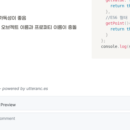
return
t
}
,
//ES6 형태
/가독성이 좋음
getPoint
(
)
른 오브젝트 이름과 프로퍼티 이름이 충돌
return
t
}
}
;
console
.
log
(