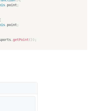
his
.
point
;
{
his
.
point
;
sports
.
getPoint
(
)
)
;