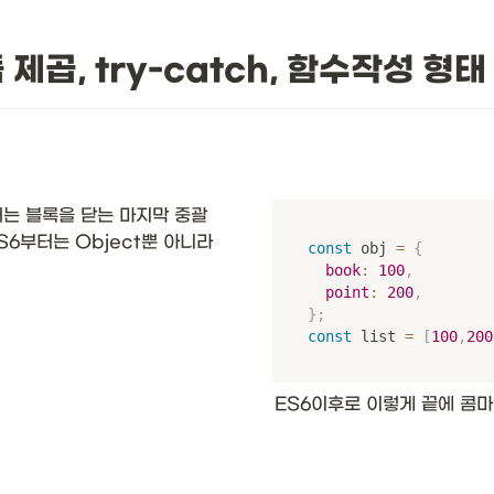
듭 제곱, try-catch, 함수작성 형태
에서는 블록을 닫는 마지막 중괄
6부터는 Object뿐 아니라 
const
 obj 
=
{
book
:
100
,
point
:
200
,
}
;
const
 list 
=
[
100
,
200
ES6이후로 이렇게 끝에 콤마