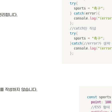
try
{
	sports 
=
"축구"
;
}
catch
(
error
)
{
 편리합니다.
	console
.
log
(
"(erro
}
;
//catch만 작성
try
{
	sports 
=
"축구"
;
}
catch
{
//error가 생략
	console
.
log
(
"(erro
}
;
워드를 작성하지 않습니다.
const
 sports
point
:
100
//ES5 형태
getValue
: