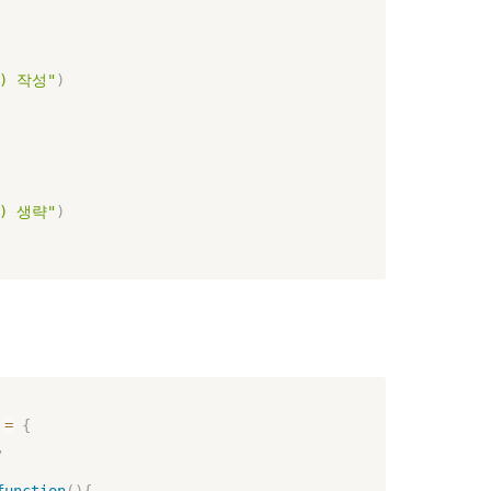
r) 작성"
)
r) 생략"
)
 
=
{
,
function
(
)
{