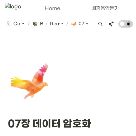
Home
배경음악듣기
Catsbi's DLog
/
Books
/
Real MySQL
/
07장 데이터 암호화
07장 데이터 암호화