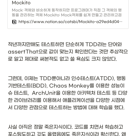
Mockito
Mock: 객체와 비슷하게 동작하지만 프로그래머가 직접 그 객체의 행
동을 관리하는 객체 Mockito: Mock객체를 쉽게 만들고 관리하고검
증할 수 있는 방법을 제공해주는 프레임워크 협업 혹은 외부 API를 사
https://www.notion.so/catsbi/Mockito-a29ed4d049d344d3bd24154d6a7dc71f
용해서 개발을 해야하는 경우가 많다. 그런데 협업하는 다른 개발자가
해당 API를 아직 구현하지 않았거나 외부 API가 현재 제공되지 않는
다면, 그래서 내가 필요한 데이터를 받지 못한다면 어떻게 해야할까?
작년까지만해도 테스트하면 단순하게 TDD라는 단어와 
assertThat으로 값이 맞는지 확인한다는 것만 추상적으
로 알고 제대로 써본적도 없고 쓸 욕심도 크지 않았다. 
그런데, 이제는 TDD뿐아니라 인수테스트(ATDD), 행동
기반테스트(BDD), Chaos Monkey를 이용한 성능이
슈 테스트,  ArchUnit을 이용한 아키텍처 테스트 등 다양
한 라이브러리를 이용해서 애플리케이션을 다양한 시점에
서 다양한 관점으로 테스트하는 방법에 대해 학습을 했다. 
사실 아직은 정말 죽은지식이다. 코드를 치면서 학습하고 
포스팅도하고 깃도 올렸음에도 죽은지식이라 확신한다. 왜