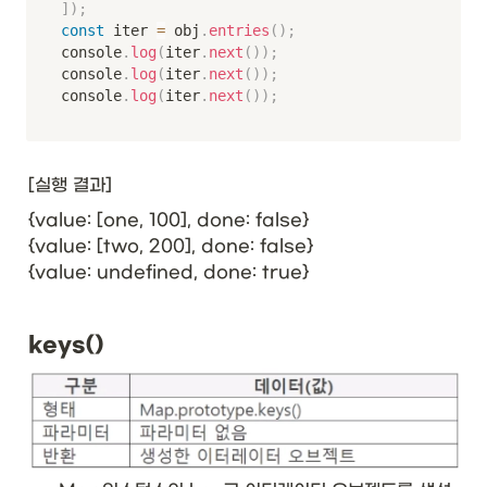
]
)
;
const
 iter 
=
 obj
.
entries
(
)
;
console
.
log
(
iter
.
next
(
)
)
;
console
.
log
(
iter
.
next
(
)
)
;
console
.
log
(
iter
.
next
(
)
)
;
[실행 결과]
{value: [one, 100], done: false}

{value: [two, 200], done: false}

{value: undefined, done: true}
keys()