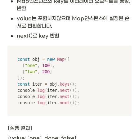
•
Map인스턴스의 key로 이터레이터 오브젝트를 생성, 
반환
•
value는 포함하지않으며 Map인스턴스에 설정된 순
서로 반환합니다.
•
next()로 key 반환
const
 obj 
=
new
Map
(
[
[
"one"
,
100
]
,
[
"two"
,
200
]
]
)
;
const
 iter 
=
 obj
.
keys
(
)
;
console
.
log
(
iter
.
next
(
)
)
;
console
.
log
(
iter
.
next
(
)
)
;
console
.
log
(
iter
.
next
(
)
)
;
[실행 결과]
{value: "one", done: false}
