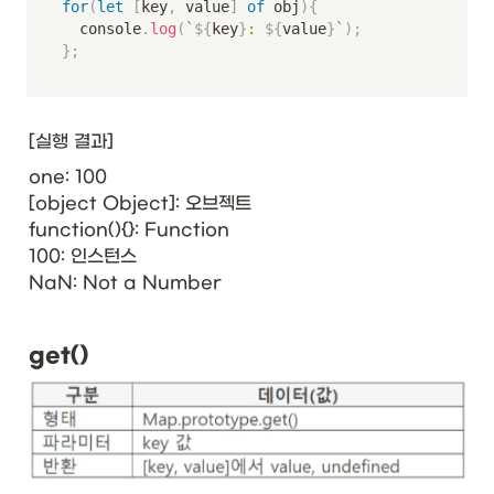
for
(
let
[
key
,
 value
]
of
 obj
)
{
	console
.
log
(
`
${
key
}
: 
${
value
}
`
)
;
}
;
[실행 결과]
one: 100

[object Object]: 오브젝트

function(){}: Function

100: 인스턴스

NaN: Not a Number
get()