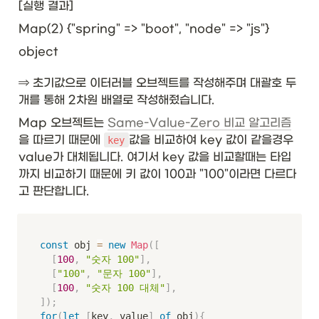
[실행 결과]
Map(2) {"spring" => "boot", "node" => "js"}
object
⇒ 초기값으로 이터러블 오브젝트를 작성해주며 대괄호 두
개를 통해 2차원 배열로 작성해줬습니다.
Map 오브젝트는 
Same-Value-Zero 비교 알고리즘
을 따르기 때문에 
값을 비교하여 key 값이 같을경우 
key
value가 대체됩니다. 여기서 key 값을 비교할때는 타입
까지 비교하기 때문에 키 값이 100과 "100"이라면 다르다
고 판단합니다. 
const
 obj 
=
new
Map
(
[
[
100
,
"숫자 100"
]
,
[
"100"
,
"문자 100"
]
,
[
100
,
"숫자 100 대체"
]
,
]
)
;
for
(
let
[
key
,
 value
]
of
 obj
)
{