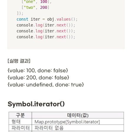
[
"one"
,
100
]
,
[
"two"
,
200
]
]
)
;
const
 iter 
=
 obj
.
values
(
)
;
console
.
log
(
iter
.
next
(
)
)
;
console
.
log
(
iter
.
next
(
)
)
;
console
.
log
(
iter
.
next
(
)
)
;
[실행 결과]
{value: 100, done: false}

{value: 200, done: false}

{value: undefined, done: true}
Symbol.iterator()