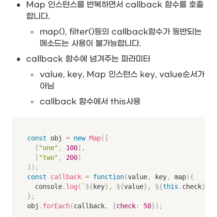
•
Map 인스턴스를 반복하면서 callback 함수를 호출
합니다. 
◦
map(), filter()등의 callback함수가 동반되는 
메소드는 사용이 불가능합니다. 
•
callback 함수에 넘겨주는 파라미터
◦
value, key, Map 인스턴스 key, value순서가 
아님
◦
callback 함수에서 this사용
const
 obj 
=
new
Map
(
[
[
"one"
,
100
]
,
[
"two"
,
200
]
]
)
;
const
callback
=
function
(
value
,
 key
,
 map
)
{
	console
.
log
(
`
${
key
}
, 
${
value
}
, 
${
this
.
check
}
`
)
;
}
;
obj
.
forEach
(
callback
,
{
check
:
50
}
)
;