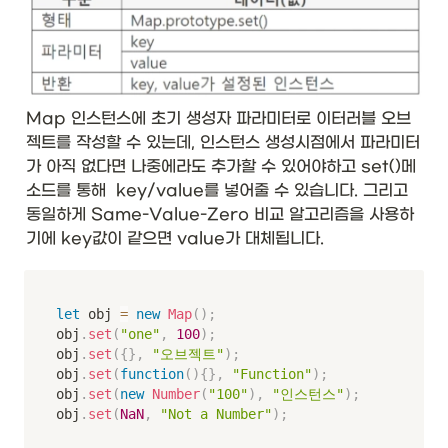
Map 인스턴스에 초기 생성자 파라미터로 이터러블 오브
젝트를 작성할 수 있는데, 인스턴스 생성시점에서 파라미터
가 아직 없다면 나중에라도 추가할 수 있어야하고 set()메
소드를 통해  key/value를 넣어줄 수 있습니다. 그리고 
동일하게 Same-Value-Zero 비교 알고리즘을 사용하
기에 key값이 같으면 value가 대체됩니다.
let
 obj 
=
new
Map
(
)
;
obj
.
set
(
"one"
,
100
)
;
obj
.
set
(
{
}
,
"오브젝트"
)
;
obj
.
set
(
function
(
)
{
}
,
"Function"
)
;
obj
.
set
(
new
Number
(
"100"
)
,
"인스턴스"
)
;
obj
.
set
(
NaN
,
"Not a Number"
)
;