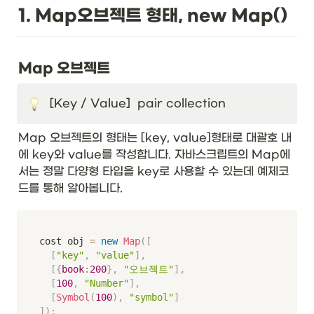
1. Map오브젝트 형태, new Map()
Map 오브젝트
[Key / Value]  pair collection
Map 오브젝트의 형태는 [key, value]형태로 대괄호 내
에 key와 value를 작성합니다. 자바스크립트의 Map에
서는 정말 다양형 타입을 key로 사용할 수 있는데 예제코
드를 통해 알아봅니다.
cost obj 
=
new
Map
(
[
[
"key"
,
"value"
]
,
[
{
book
:
200
}
,
"오브젝트"
]
,
[
100
,
"Number"
]
,
[
Symbol
(
100
)
,
"symbol"
]
]
)
;