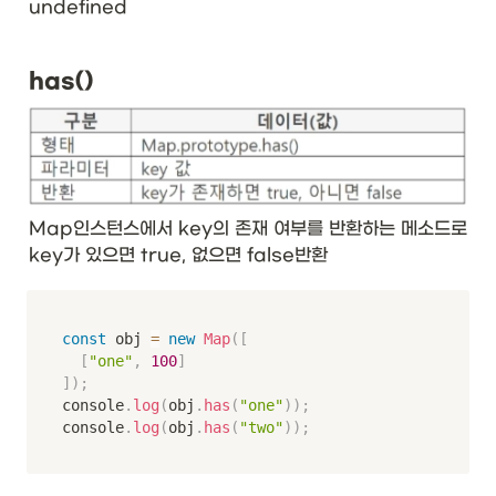
undefined
has()
Map인스턴스에서 key의 존재 여부를 반환하는 메소드로 
key가 있으면 true, 없으면 false반환
const
 obj 
=
new
Map
(
[
[
"one"
,
100
]
]
)
;
console
.
log
(
obj
.
has
(
"one"
)
)
;
console
.
log
(
obj
.
has
(
"two"
)
)
;