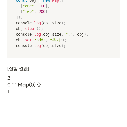
const
 obj 
=
new
Map
(
[
[
"one"
,
100
]
,
[
"two"
,
200
]
]
)
;
console
.
log
(
obj
.
size
)
;
obj
.
clear
(
)
;
console
.
log
(
obj
.
size
,
","
,
 obj
)
;
obj
.
set
(
"add"
,
"추가"
)
;
console
.
log
(
obj
.
size
)
;
[실행 결과]
2

0 "," Map(0) {}

1