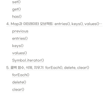
set()
get()
has()
4. Map과 이터레이터 오브젝트: entries(), keys(), values(), Symbol.iterator()
previous
entries()
keys()
values()
Symbol.iterator()
5. 콜백 함수, 삭제, 지우기: forEach(), delete, clear()
forEach()
delete()
clear()