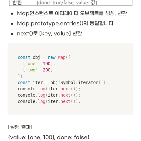
•
Map인스턴스로 이터레이터 오브젝트를 생성, 반환
•
Map.prototype.entries()와 동일합니다. 
•
next()로 [key, value] 반환
const
 obj 
=
new
Map
(
[
[
"one"
,
100
]
,
[
"two"
,
200
]
]
)
;
const
 iter 
=
 obj
[
Symbol
.
iterator
]
(
)
;
console
.
log
(
iter
.
next
(
)
)
;
console
.
log
(
iter
.
next
(
)
)
;
console
.
log
(
iter
.
next
(
)
)
;
[실행 결과]
{value: [one, 100], done: false}
