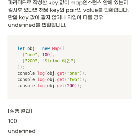
파라미터로 작성한 key 값이 map인스턴스 안에 있는지 
검사후 있다면 해당 key의 pair인 value를 반환합니다. 
만일 key 값이 같지 않거나 타입이 다를 경우 
undefined를 반환합니다. 
let
 obj 
=
new
Map
(
[
[
"one"
,
100
]
,
[
"200"
,
"String 타입"
]
]
)
;
console
.
log
(
obj
.
get
(
"one"
)
)
;
console
.
log
(
obj
.
get
(
"two"
)
)
;
console
.
log
(
obj
.
get
(
200
)
)
;
[실행 결과]
100
undefined