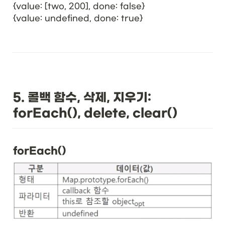
{value: [two, 200], done: false}

{value: undefined, done: true}
5. 콜백 함수, 삭제, 지우기: 
forEach(), delete, clear()
forEach()