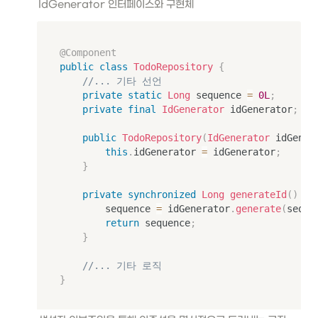
IdGenerator 인터페이스와 구현체
m
et
er
}
@Component
&
public
class
TodoRepository
{
\t
//... 기타 선언
ex
private
static
Long
 sequence 
=
0L
;
t{
private
final
IdGenerator
 idGenerator
;
St
ri
public
TodoRepository
(
IdGenerator
 idGener
n
this
.
idGenerator 
=
 idGenerator
;
g}
}
&
\t
private
synchronized
Long
generateId
(
)
{
ex
        sequence 
=
 idGenerator
.
generate
(
seque
t{
26
return
 sequence
;
}\
}
\\
hl
//... 기타 로직
in
}
e
