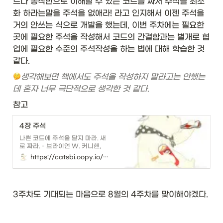
&
드나 동작만으로 이해할 수 있는 코드를 짜서 주석을 최소
\t
화 하라는말을 주석을 없애라! 라고 인지해서 이젠 주석을 
ex
거의 안쓰는 식으로 개발을 했는데, 이번 주차에는 필요한 
tb
f{
곳에 필요한 주석을 작성해서 코드의 간결함과는 별개로 협
예
업에 필요한 수준의 주석작성을 하는 법에 대해 학습한 것 
}
같다. 
&
\t
생각해보면 책에서도 주석을 작성하지 말라고는 안했는
ex
데 혼자 너무 극단적으로 생각한 것 같다.
tb
f{
참고
아
이
4장 주석
템
나쁜 코드에 주석을 달지 마라. 새
}\
로 짜라. - 브라이언 W. 커니핸,
\\
P.J.플라우거
https://catsbi.oopy.io/735632dd-bed6-40a0-a1d9-adf0fcd9be5d
hl
in
e

3주차도 기대되는 마음으로 8월의 4주차를 맞이해야겠다.
\t
ex
t{