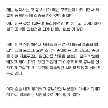
u
n
매번 생각하는 것 중 하나가 매번 모르는게 나타나면서 새
d
롭게 공부하는데 집중을 하는것도 좋지만, 
}
&
이미 배운 것을 1회독및 포스팅만 한 번 해두고 잊어버리면 
\t
결국 공부를 안한것과 크게 다를바 없는 것 같다. 
ex
t{
<
T 
이번 미션 진행하면서 제네릭과 관련된 내용을 학습할 때 
ex
너무 크게 느꼈고, 요즘 조금씩 준비하는 코딩테스트 준비
te
를 하며 자료구조나 알고리즘 책들을 보는데, 모두 학생때 
n
배웠고 세미나까지 했던 것인데 그 이후로 따로 공부를 안
ds 
C
하고 잊고살다보니 예전에 학습했던 시간까지 많이 낭비 되
o
는것 같다. 
m
p
ar
이제 슬슬 내가 정리했고 공부했던 부분들에 대해서 되새기
a
bl
며 다시 공부하는 시간을 가져봐야 할 것 같다. 
e
<