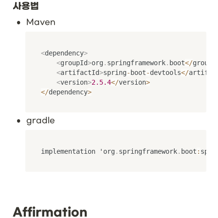
사용법
\t
•
ex
Maven
t{
재
귀
<
dependency
>
적 
<
groupId
>
org
.
springframework
.
boot
<
/
groupI
타
<
artifactId
>
spring
-
boot
-
devtools
<
/
artifac
입 
<
version
>
2.5
.4
<
/
version
>
한
<
/
dependency
>
정
}
&
•
gradle
\t
ex
t{
re
implementation 'org
.
springframework
.
boot
:
spri
cu
rsi
ve 
ty
pe 
b
Affirmation
o