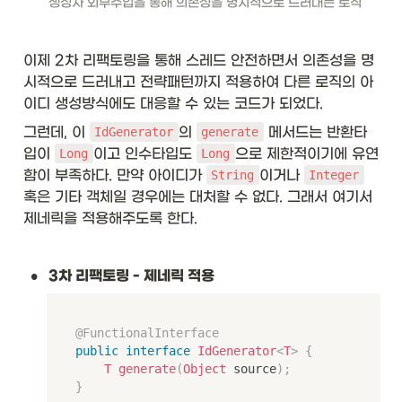
\t
생성자 외부주입을 통해 의존성을 명시적으로 드러내는 로직
ex
t{
제
이제 2차 리팩토링을 통해 스레드 안전하면서 의존성을 명
네
시적으로 드러내고 전략패턴까지 적용하여 다른 로직의 아
릭 
타
이디 생성방식에도 대응할 수 있는 코드가 되었다. 
입
그런데, 이 
의 
 메서드는 반환타
IdGenerator
generate
}
&
입이 
이고 인수타입도 
으로 제한적이기에 유연
Long
Long
\t
함이 부족하다. 만약 아이디가 
이거나 
String
Integer
ex
혹은 기타 객체일 경우에는 대처할 수 없다. 그래서 여기서 
t{
제네릭을 적용해주도록 한다.
ge
ne
ric 
•
ty
3차 리팩토링 - 제네릭 적용
pe
}
&
@FunctionalInterface
\t
public
interface
IdGenerator
<
T
>
{
ex
T
generate
(
Object
 source
)
;
t{
}
Li