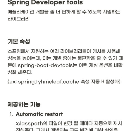
Spring Developer tools
}
&
애플리케이션 개발을 좀 더 편하게 할 수 있도록 지원하는 
\t
ex
라이브러리
t{
b
o
u
기본 속성
n
스프링에서 지원하는 여러 라이브러리들이 캐시를 사용해 
de
d 
성능을 높이는데, 이는 개발 중에는 불편함을 줄 수 있기 때
ty
문에 spring-boot-devtools는 이런 캐싱 옵션을 비활
pe 
성화 해준다. 
p
ar
(ex: spring.tyhmeleaf.cache 속성 자동 비활성화)
a
m
et
er
제공하는 기능
}
&
1
.
Automatic restart
\t
:classpath의 파일이 변경 될 때마다 자동으로 재시
ex
t{
작해준다. 그래서 개발자는 코드 변경에 대한 확인을 