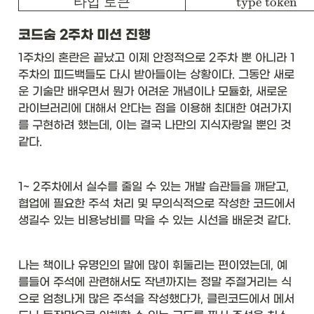
타입
토큰
type token
hl
in
e

코드숨 2주차 미션 진행
1주차의 혼란은 끝났고 이제 안정적으로 2주차 뿐 아니라 1
\t
ex
주차의 피드백들도 다시 받아들이는 상황이다. 그동안 새로
tb
운 기술만 배우면서 뭔가 어려운 개념이나 모듈화, 새로운 
f{
라이브러리에 대해서 안다는 점을 이용해 최대한 여러가지
한
를 구현하려 했는데, 이는 결국 나만의 지식자랑일 뿐인 것 
글
용
같다. 
어
}
&
1~ 2주차에서 실수를 줄일 수 있는 개발 습관들을 깨닫고, 
\t
협업에 필요한 주석 처리 및 무의식적으로 작성한 코드에서 
ex
tb
생길수 있는 비용낭비를 막을 수 있는 시선을 배운것 같다. 
f{
영
문 
나는 책이나 유명인의 말에 많이 휘둘리는 편이였는데, 예
용
를들어 주석에 관련해서도 작년까지는 정말 주절거리는 식
어
으로 엄청나게 많은 주석을 작성했다가, 클린코드에서 메서
}