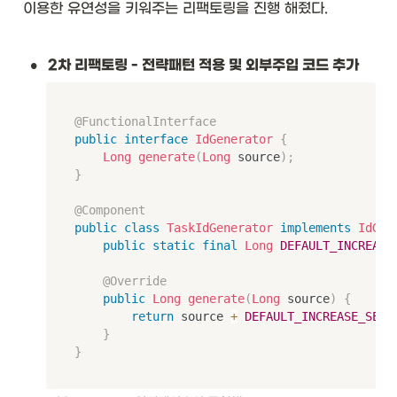
\t
이용한 유연성을 키워주는 리팩토링을 진행 해줬다. 
ex
t{
실
•
2차 리팩토링 - 전략패턴 적용 및 외부주입 코드 추가
제 
타
입
매
@FunctionalInterface
개
public
interface
IdGenerator
{
변
Long
generate
(
Long
 source
)
;
수
}
}
&
@Component
\t
public
class
TaskIdGenerator
implements
IdGen
ex
public
static
final
Long
DEFAULT_INCREASE
t{
ac
@Override
tu
public
Long
generate
(
Long
 source
)
{
al 
return
 source 
+
DEFAULT_INCREASE_SEQU
ty
}
pe 
}
p
ar
a