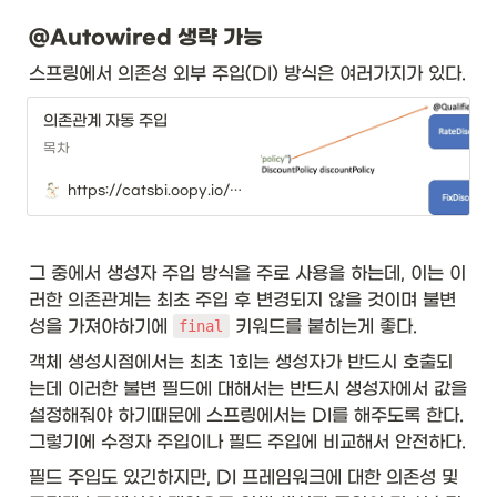
&
\t
@Autowired 생략 가능
ex
t{
스프링에서 의존성 외부 주입(DI) 방식은 여러가지가 있다. 
E
}
의존관계 자동 주입
&
목차
\t
ex
https://catsbi.oopy.io/72475b41-f527-4e64-867c-7cbdc5a04d69
t{
26
}\
\\
그 중에서 생성자 주입 방식을 주로 사용을 하는데, 이는 이
hl
러한 의존관계는 최초 주입 후 변경되지 않을 것이며 불변
in
e

성을 가져야하기에 
 키워드를 붙히는게 좋다. 
final
객체 생성시점에서는 최초 1회는 생성자가 반드시 호출되
\t
ex
는데 이러한 불변 필드에 대해서는 반드시 생성자에서 값을 
t{
설정해줘야 하기때문에 스프링에서는 DI를 해주도록 한다. 
비
그렇기에 수정자 주입이나 필드 주입에 비교해서 안전하다. 
한
정
필드 주입도 있긴하지만, DI 프레임워크에 대한 의존성 및 
적 