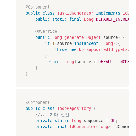
st
@Component
<
public
class
TaskIdGenerator
implements
IdGen
E
public
static
final
Long
DEFAULT_INCREASE
>
}
&
@Override
\t
public
Long
generate
(
Object
 source
)
{
ex
if
(
!
(
source 
instanceof
Long
)
)
{
t{
throw
new
NotSupportedIdTypeExcep
26
}
, 
return
(
Long
)
source 
+
DEFAULT_INCREAS
29
}
}\
}
\\
hl
in
e

@Component
\t
public
class
TodoRepository
{
ex
//... 기타 선언
t{
private
static
Long
 sequence 
=
0L
;
정
private
final
IdGenerator
<
Long
>
 idGenerat
규 
타