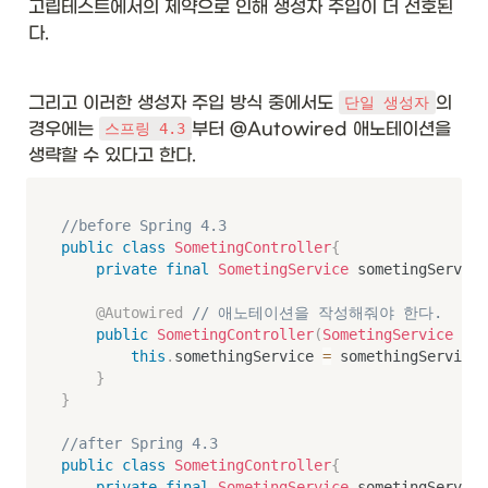
고립테스트에서의 제약으로 인해 생성자 주입이 더 선호된
와
다. 
일
드
카
드 
그리고 이러한 생성자 주입 방식 중에서도 
의 
단일 생성자
타
경우에는 
부터 @Autowired 애노테이션을 
스프링 4.3
입
생략할 수 있다고 한다. 
}
&
\t
ex
//before Spring 4.3
t{
public
class
SometingController
{
u
private
final
SometingService
 sometingService
n
b
@Autowired
// 애노테이션을 작성해줘야 한다. 
o
public
SometingController
(
SometingService
 som
u
this
.
somethingService 
=
 somethingService
;
n
}
de
}
d 
wi
//after Spring 4.3
ld
public
class
SometingController
{
ca
private
final
SometingService
 sometingService