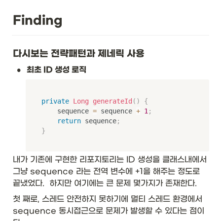
매
개
Finding
변
수
화
타
다시보는 전략패턴과 제네릭 사용
입
•
}
최초 ID 생성 로직
&
\t
ex
private
Long
generateId
(
)
{
t{
    sequence 
=
 sequence 
+
1
;
p
return
 sequence
;
ar
}
a
m
et
내가 기존에 구현한 리포지토리는 ID 생성을 클래스내에서 
eri
그냥 sequence 라는 전역 변수에 +1을 해주는 정도로 
ze
d 
끝냈었다.  하지만 여기에는 큰 문제 몇가지가 존재한다. 
ty
첫 째로, 스레드 안전하지 못하기에 멀티 스레드 환경에서 
pe
}
sequence 동시접근으로 문제가 발생할 수 있다는 점이
&