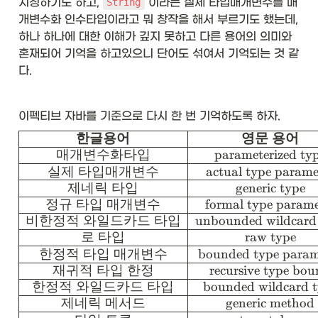
지칭하기도 하고, 
 이라는 실제 타입매개변수를 매
String
개변수화 인수타입이라고 뭐 창작을 해서 부르기도 했는데, 
하나 하나에 대한 이해가 깊지 못하고 다른 용어의 의미와 
혼재되어 기억을 하고있으니 단어도 섞여서 기억되는 것 같
다. 
이펙티브 자바를 기준으로 다시 한 번 기억하도록 하자. 
\
한글용어
영문
용어
be
매개변수화타입
parameterized ty
gi
실제
타입매개변수
actual type parame
n
제네릭
타입
generic type
{a
정규
타입
매개변수
formal type parame
rr
ay
비한정적
와일드카드
타입
unbounded wildcard
}
로
타입
raw type
{|
한정적
타입
매개변수
bounded type param
c|
재귀적
타입
한정
recursive type bo
c|
c|
한정적
와일드카드
타입
bounded wildcard 
c|
제네릭
메서드
generic method
}\