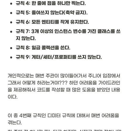
•
규칙 4: 한 줄에 점을 하나만 찍는다.
\t
•
규칙 5: 줄여쓰지 않는다(축약 금지).
ex
t{
•
규칙 6: 모든 엔티티를 작게 유지한다.
로 
•
타
규칙 7: 3개 이상의 인스턴스 변수를 가진 클래스를 쓰
입
지 않는다.
}
•
&
규칙 8: 일급 콜렉션을 쓴다.
\t
•
규칙 9: 게터/세터/프로퍼티를 쓰지 않는다.
ex
t{
ra
w 
개인적으로는 매번 주관이 많이들어가서 주니어 입장에서 
ty
그래서 어떻게 하라는거야??? 하던 어려움을 가이드라인
pe
을 제공해줘서 코드를 작성할 때 많은 도움을 받았던 내용
}
이다. 
&
\t
ex
t{
이 중 4번째 규칙인 디미터 규칙에 대해서 매번 어려움을 
Li
겪는다. 
st