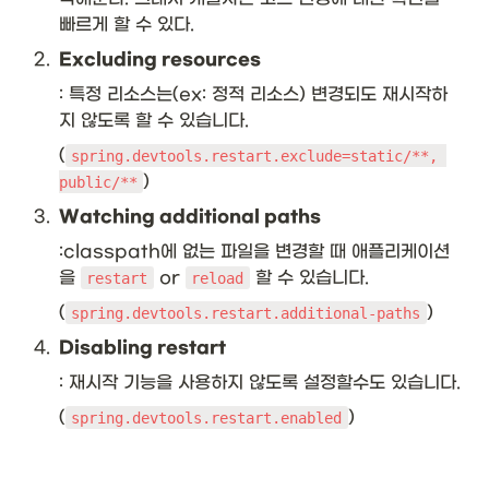
<
빠르게 할 수 있다. 
E 
ex
2
.
Excluding resources
te
: 특정 리소스는(ex: 정적 리소스) 변경되도 재시작하
n
ds 
지 않도록 할 수 있습니다.
N
(
spring.devtools.restart.exclude=static/**, 
u
)
m
public/**
be
3
.
Watching additional paths
r
>
:classpath에 없는 파일을 변경할 때 애플리케이션
}
을 
 or 
 할 수 있습니다. 
restart
reload
&
\t
(
)
spring.devtools.restart.additional-paths
ex
4
.
Disabling restart
t{
29
: 재시작 기능을 사용하지 않도록 설정할수도 있습니다. 
}\
\\
(
)
spring.devtools.restart.enabled
hl
in
e
