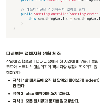
rd 
ty
pe
// 애노테이션을 작성해주지 않아도 된다.
}
public
SometingController
(
SometingService
 som
&
this
.
somethingService 
=
 somethingService
;
\t
}
ex
}
t{
Li
st
<
?
다시보는 객체지향 생활 체조
>
}
작년에 진행했던 TDD 과정에서 첫 시간에 배우는게 클린
&
코드와 소트웍스 앤솔러지의 객체지향 생활체조 9가지 원
\t
ex
칙이였다. 
t{
•
규칙 1: 한 메서드에 오직 한 단계의 들여쓰기(indent)
26
}\
만 한다.
\\
•
규칙 2: else 예약어를 쓰지 않는다.
hl
in
•
규칙 3: 모든 원시값과 문자열을 포장한다.
e
