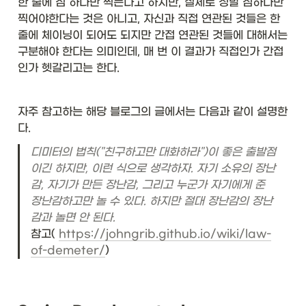
}
한 줄에 점 하나만 찍는다고 하지만, 실제로 정말 점하나만 
&
찍어야한다는 것은 아니고, 자신과 직접 연관된 것들은 한 
\t
줄에 체이닝이 되어도 되지만 간접 연관된 것들에 대해서는 
ex
t{
구분해야 한다는 의미인데, 매 번 이 결과가 직접인가 간접
26
인가 헷갈리고는 한다. 
}\
\\
hl
자주 참고하는 해당 블로그의 글에서는 다음과 같이 설명한
in
다. 
e

디미터의 법칙("친구하고만 대화하라")이 좋은 출발점
\t
ex
이긴 하지만, 이런 식으로 생각하자. 자기 소유의 장난
t{
감, 자기가 만든 장난감, 그리고 누군가 자기에게 준 
한
장난감하고만 놀 수 있다. 하지만 절대 장난감의 장난
정
적 
타
참고( 
https://johngrib.github.io/wiki/law-
입 
of-demeter/
)
매
개
변
수