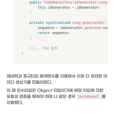
public
TodoRepository
(
IdGenerator
<
Long
>
 i
입 
this
.
idGenerator 
=
 idGenerator
;
매
}
개
변
private
synchronized
Long
generateId
(
)
{
수
        sequence 
=
 idGenerator
.
generate
(
seque
}
&
return
 sequence
;
\t
}
ex
t{
//... 기타 로직
fo
}
r
m
al 
ty
제네릭과 정규타입 매개변수를 이용해서 이제 더 유연한 아
pe 
p
이디 생성기를 만들어줬다. 
ar
이 때 인수타입은 Object 타입이기에 해당 타입에 대한 
a
m
유효성 검증을 해줘야 하며 나 같은 경우 
를 
instanceof 
et
이용했다.
er
}