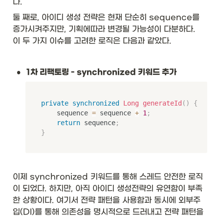
다. 
\t
ex
둘 째로, 아이디 생성 전략은 현재 단순히 sequence를 
t{
증가시켜주지만, 기획에따라 변경될 가능성이 다분하다.  
Li
이 두 가지 이슈를 고려한 로직은 다음과 같았다. 
st
<
St
•
ri
1차 리팩토링 - synchronized 키워드 추가
n
g
>
private
synchronized
Long
generateId
(
)
{
}
    sequence 
=
 sequence 
+
1
;
&
return
 sequence
;
\t
}
ex
t{
26
}\
\\
이제 synchronized 키워드를 통해 스레드 안전한 로직
hl
이 되었다. 하지만, 아직 아이디 생성전략의 유연함이 부족
in
한 상황이다. 여기서 전략 패턴을 사용함과 동시에 외부주
e

입(DI)를 통해 의존성을 명시적으로 드러내고 전략 패턴을 