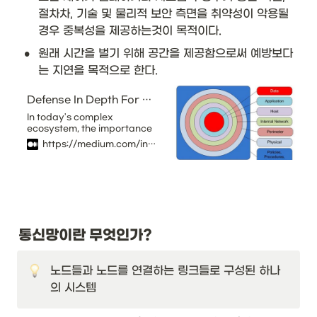
절차차, 기술 및 물리적 보안 측면을 취약성이 악용될 
경우 중복성을 제공하는것이 목적이다.
•
원래 시간을 벌기 위해 공간을 제공함으로써 예방보다
는 지연을 목적으로 한다. 
Defense In Depth For Web Applications
In today's complex
ecosystem, the importance
of application security has
https://medium.com/insa-tc/defense-in-depth-for-web-applications-38178696f833
emerged as a leading
factor to maintain the
trustworthy image of a
company. One little crack in
the system is enough to
drop the stock price of a
company and it is not just a
potential problem for Tech
통신망이란 무엇인가?
companies but it is a
common issue for everyone
who has a connection to the
노드들과 노드를 연결하는 링크들로 구성된 하나
Internet.
의 시스템