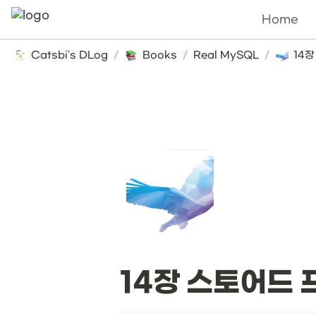
Home
Catsbi's DLog
/
Books
/
Real MySQL
/
14
14장 스토어드