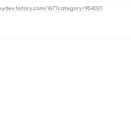
mkydev.tistory.com/167?category=954021