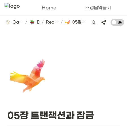
Home
배경음악듣기
Catsbi's DLog
/
Books
/
Real MySQL
/
05장 트랜잭션과 잠금
05장 트랜잭션과 잠금